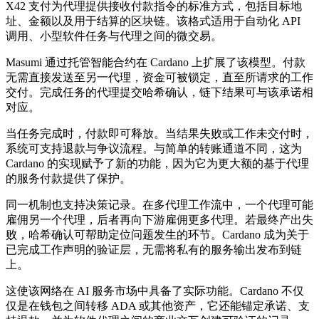
X42 支付为代理提供接收付款指令的标准方式，包括目标地
址、金额以及用于结算的区块链。该格式适用于自动化 API
调用、小型软件任务与代理之间的微交易。
Masumi 通过托管智能合约在 Cardano 上扩展了该模型。付款
无需直接发送至另一代理，资金可被锁定，直至所请求的工作
交付。完成任务的代理提交哈希确认，链下结果可与该承诺相
对应。
当任务完成时，付款即可释放。当结果失败或工作未交付时，
系统可支持退款与争议流程。与简单的转账通道不同，这为
Cardano 的实现赋予了新的功能，因为它为更大额的基于代理
的服务付款提供了保护。
同一机制也支持决策记录。在多代理工作流中，一个代理可能
雇佣另一个代理，后者再向下游雇佣更多代理。若最终产出失
败，哈希确认可帮助定位问题发生的环节。Cardano 成为关于
已完成工作声明的验证层，无需将私有的服务输出发布到链
上。
这使该网络在 AI 服务市场中具备了实际功能。Cardano 不仅
仅是在钱包之间转移 ADA 或其他资产，它还能锚定承诺、支