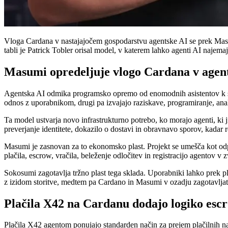
Vloga Cardana v nastajajočem gospodarstvu agentske AI se prek Masum
tabli je Patrick Tobler orisal model, v katerem lahko agenti AI najemaj
Masumi opredeljuje vlogo Cardana v agent
Agentska AI odmika programsko opremo od enomodnih asistentov k sist
odnos z uporabnikom, drugi pa izvajajo raziskave, programiranje, anal
Ta model ustvarja novo infrastrukturno potrebo, ko morajo agenti, ki ji
preverjanje identitete, dokazilo o dostavi in obravnavo sporov, kadar re
Masumi je zasnovan za to ekonomsko plast. Projekt se umešča kot odpr
plačila, escrow, vračila, beleženje odločitev in registracijo agentov v 
Sokosumi zagotavlja tržno plast tega sklada. Uporabniki lahko prek 
z izidom storitve, medtem pa Cardano in Masumi v ozadju zagotavljata 
Plačila X42 na Cardanu dodajo logiko escr
Plačila X42 agentom ponujajo standarden način za prejem plačilnih na