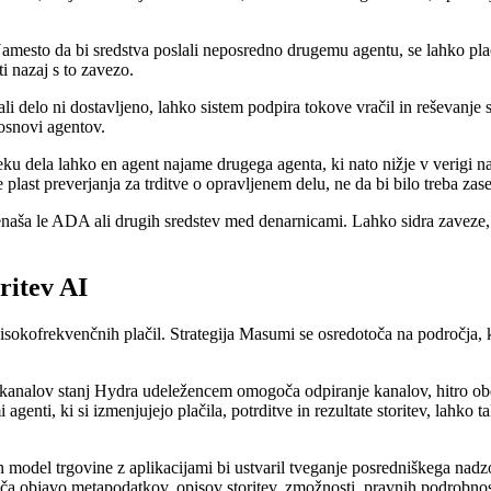
esto da bi sredstva poslali neposredno drugemu agentu, se lahko plači
i nazaj s to zavezo.
i ali delo ni dostavljeno, lahko sistem podpira tokove vračil in reševan
 osnovi agentov.
ku dela lahko en agent najame drugega agenta, ki nato nižje v verigi 
plast preverjanja za trditve o opravljenem delu, ne da bi bilo treba zase
enaša le ADA ali drugih sredstev med denarnicami. Lahko sidra zaveze, po
ritev AI
okofrekvenčnih plačil. Strategija Masumi se osredotoča na področja, kjer
em kanalov stanj Hydra udeležencem omogoča odpiranje kanalov, hitro ob
nti, ki si izmenjujejo plačila, potrditve in rezultate storitev, lahko 
an model trgovine z aplikacijami bi ustvaril tveganje posredniškega nadz
objavo metapodatkov, opisov storitev, zmožnosti, pravnih podrobnosti,