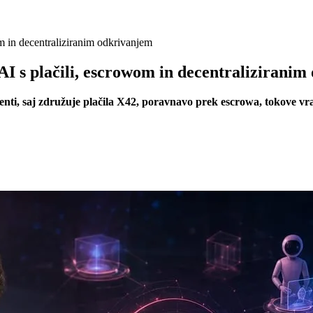
m in decentraliziranim odkrivanjem
I s plačili, escrowom in decentralizirani
i, saj združuje plačila X42, poravnavo prek escrowa, tokove vračil