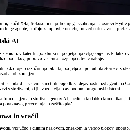
i, plačil X42, Sokosumi in prihodnjega skaliranja na osnovi Hydre pre
o druge agente, plačajo za opravljeno delo, preverijo dostavo in prek Ca
ski AI
emom, v katerih uporabniki in podjetja upravljajo agente, ki lahko v 
izo podatkov, pripravo vsebin ali ožje operativne naloge.
h nadzorujejo različni uporabniki, podjetja ali ponudniki storitev, sodel
zultat ni izpolnjen.
ti standard in sistem pametnih pogodb za dejavnosti med agenti na Car
zvezi s storitvami, ki jih zagotavljajo avtonomni programski sistemi.
platforme najemajo storitve agentov AI, medtem ko lahko komunikacija i
poravnavo, preverjanje in zaščito plačil.
owa in vračil
vodil, vključno s ciljnim naslovom, zneskom in verigo blokov, uporabl