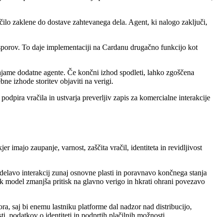
lo zaklene do dostave zahtevanega dela. Agent, ki nalogo zaključi,
je sporov. To daje implementaciji na Cardanu drugačno funkcijo kot
najame dodatne agente. Če končni izhod spodleti, lahko zgoščena
bne izhode storitev objaviti na verigi.
dpira vračila in ustvarja preverljiv zapis za komercialne interakcije
 imajo zaupanje, varnost, zaščita vračil, identiteta in revidljivost
delavo interakcij zunaj osnovne plasti in poravnavo končnega stanja
tak model zmanjša pritisk na glavno verigo in hkrati ohrani povezavo
ora, saj bi enemu lastniku platforme dal nadzor nad distribucijo,
 podatkov o identiteti in podprtih plačilnih možnosti.