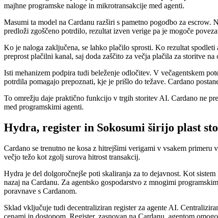
majhne programske naloge in mikrotransakcije med agenti.
Masumi ta model na Cardanu razširi s pametno pogodbo za escrow. Nam
predloži zgoščeno potrdilo, rezultat izven verige pa je mogoče povezat
Ko je naloga zaključena, se lahko plačilo sprosti. Ko rezultat spodlet
preprost plačilni kanal, saj doda zaščito za večja plačila za storitve na
Isti mehanizem podpira tudi beleženje odločitev. V večagentskem pote
potrdila pomagajo prepoznati, kje je prišlo do težave. Cardano postane 
To omrežju daje praktično funkcijo v trgih storitev AI. Cardano ne pr
med programskimi agenti.
Hydra, register in Sokosumi širijo plast sto
Cardano se trenutno ne kosa z hitrejšimi verigami v vsakem primeru vis
večjo težo kot zgolj surova hitrost transakcij.
Hydra je del dolgoročnejše poti skaliranja za to dejavnost. Kot sist
nazaj na Cardanu. Za agentsko gospodarstvo z mnogimi programskimi age
poravnave s Cardanom.
Sklad vključuje tudi decentraliziran register za agente AI. Centralizir
cenami in dostopom. Register, zasnovan na Cardanu, agentom omogoča 