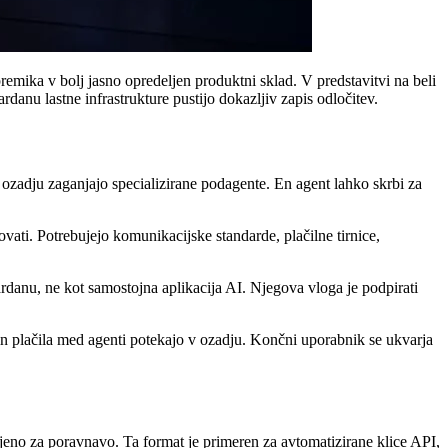
mika v bolj jasno opredeljen produktni sklad. V predstavitvi na beli
rdanu lastne infrastrukture pustijo dokazljiv zapis odločitev.
ozadju zaganjajo specializirane podagente. En agent lahko skrbi za
ovati. Potrebujejo komunikacijske standarde, plačilne tirnice,
danu, ne kot samostojna aplikacija AI. Njegova vloga je podpirati
n plačila med agenti potekajo v ozadju. Končni uporabnik se ukvarja
jeno za poravnavo. Ta format je primeren za avtomatizirane klice API,