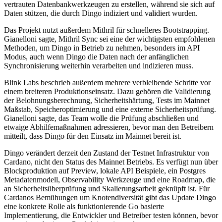
vertrauten Datenbankwerkzeugen zu erstellen, während sie sich auf
Daten stützen, die durch Dingo indiziert und validiert wurden.
Das Projekt nutzt außerdem Mithril für schnelleres Bootstrapping.
Gianelloni sagte, Mithril Sync sei eine der wichtigsten empfohlenen
Methoden, um Dingo in Betrieb zu nehmen, besonders im API
Modus, auch wenn Dingo die Daten nach der anfänglichen
Synchronisierung weiterhin verarbeiten und indizieren muss.
Blink Labs beschrieb außerdem mehrere verbleibende Schritte vor
einem breiteren Produktionseinsatz. Dazu gehören die Validierung
der Belohnungsberechnung, Sicherheitshärtung, Tests im Mainnet
Maßstab, Speicheroptimierung und eine externe Sicherheitsprüfung.
Gianelloni sagte, das Team wolle die Prüfung abschließen und
etwaige Abhilfemaßnahmen adressieren, bevor man den Betreibern
mitteilt, dass Dingo für den Einsatz im Mainnet bereit ist.
Dingo verändert derzeit den Zustand der Testnet Infrastruktur von
Cardano, nicht den Status des Mainnet Betriebs. Es verfügt nun über
Blockproduktion auf Preview, lokale API Beispiele, ein Postgres
Metadatenmodell, Observability Werkzeuge und eine Roadmap, die
an Sicherheitsüberprüfung und Skalierungsarbeit geknüpft ist. Für
Cardanos Bemühungen um Knotendiversität gibt das Update Dingo
eine konkrete Rolle als funktionierende Go basierte
Implementierung, die Entwickler und Betreiber testen können, bevor