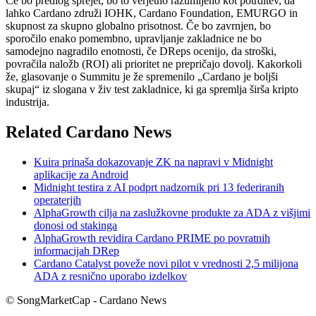
Če bo predlog sprejet, bo to verjetno razumljeno kot potrditev, da
lahko Cardano združi IOHK, Cardano Foundation, EMURGO in
skupnost za skupno globalno prisotnost. Če bo zavrnjen, bo
sporočilo enako pomembno, upravljanje zakladnice ne bo
samodejno nagradilo enotnosti, če DReps ocenijo, da stroški,
povračila naložb (ROI) ali prioritet ne prepričajo dovolj. Kakorkoli
že, glasovanje o Summitu je že spremenilo „Cardano je boljši
skupaj“ iz slogana v živ test zakladnice, ki ga spremlja širša kripto
industrija.
Related Cardano News
Kuira prinaša dokazovanje ZK na napravi v Midnight
aplikacije za Android
Midnight testira z AI podprt nadzornik pri 13 federiranih
operaterjih
AlphaGrowth cilja na zaslužkovne produkte za ADA z višjimi
donosi od stakinga
AlphaGrowth revidira Cardano PRIME po povratnih
informacijah DRep
Cardano Catalyst poveže novi pilot v vrednosti 2,5 milijona
ADA z resnično uporabo izdelkov
© SongMarketCap - Cardano News