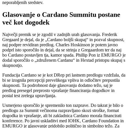
neporabljenih sredstev.
Glasovanje o Cardano Summitu postane
več kot dogodek
Največji premik se je zgodil v zadnjih urah glasovanja. Frederik
Gregaard je dejal, da je „Cardano boljši skupaj“ in pozval skupnost,
naj podpre revidiran predlog. Charles Hoskinson je potem javno
podprl isto sporočilo in dejal, da se strinja z Gregaardom ter da naj
bo Cardano postavljen tja, kamor spada. Phillip Pon iz EMURGO je
dodal sporočilo o „združenem Cardanu“ in Hextad pristopu skupaj s
skupnostjo.
Fundacija Cardano se je kot DRep pri lastnem predlogu vzdržala, da
bi se izognila percepciji prevelikega vpliva in odločitev prepustila
skupnosti. Ta podrobnost daje glasovanju dodatno težo, saj je
predlog presegel preprosto vprašanje financiranja dogodkov in
postal test zrelega upravljanja.
Usmerjeno sporočilo je spremenilo ton razprave. Do takrat je bilo o
predlogu za Summit večinoma razpravljano skozi stroške, format
dogodka in vprašanje, ali bi zakladnica Cardano morala financirati
konference. Po javni uskladitvi med IOHK, Cardano Foundation in
EMURGO je glasovanje pridobilo politično in simbolno težo. Za