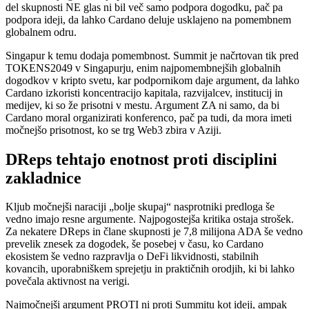
del skupnosti NE glas ni bil več samo podpora dogodku, pač pa
podpora ideji, da lahko Cardano deluje usklajeno na pomembnem
globalnem odru.
Singapur k temu dodaja pomembnost. Summit je načrtovan tik pred
TOKENS2049 v Singapurju, enim najpomembnejših globalnih
dogodkov v kripto svetu, kar podpornikom daje argument, da lahko
Cardano izkoristi koncentracijo kapitala, razvijalcev, institucij in
medijev, ki so že prisotni v mestu. Argument ZA ni samo, da bi
Cardano moral organizirati konferenco, pač pa tudi, da mora imeti
močnejšo prisotnost, ko se trg Web3 zbira v Aziji.
DReps tehtajo enotnost proti disciplini
zakladnice
Kljub močnejši naraciji „bolje skupaj“ nasprotniki predloga še
vedno imajo resne argumente. Najpogostejša kritika ostaja strošek.
Za nekatere DReps in člane skupnosti je 7,8 milijona ADA še vedno
prevelik znesek za dogodek, še posebej v času, ko Cardano
ekosistem še vedno razpravlja o DeFi likvidnosti, stabilnih
kovancih, uporabniškem sprejetju in praktičnih orodjih, ki bi lahko
povečala aktivnost na verigi.
Najmočnejši argument PROTI ni proti Summitu kot ideji, ampak