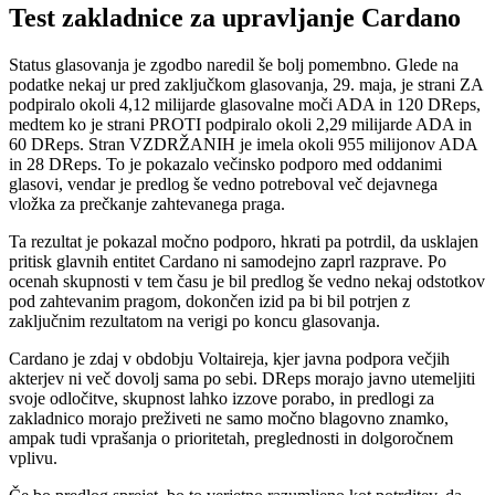
Test zakladnice za upravljanje Cardano
Status glasovanja je zgodbo naredil še bolj pomembno. Glede na
podatke nekaj ur pred zaključkom glasovanja, 29. maja, je strani ZA
podpiralo okoli 4,12 milijarde glasovalne moči ADA in 120 DReps,
medtem ko je strani PROTI podpiralo okoli 2,29 milijarde ADA in
60 DReps. Stran VZDRŽANIH je imela okoli 955 milijonov ADA
in 28 DReps. To je pokazalo večinsko podporo med oddanimi
glasovi, vendar je predlog še vedno potreboval več dejavnega
vložka za prečkanje zahtevanega praga.
Ta rezultat je pokazal močno podporo, hkrati pa potrdil, da usklajen
pritisk glavnih entitet Cardano ni samodejno zaprl razprave. Po
ocenah skupnosti v tem času je bil predlog še vedno nekaj odstotkov
pod zahtevanim pragom, dokončen izid pa bi bil potrjen z
zaključnim rezultatom na verigi po koncu glasovanja.
Cardano je zdaj v obdobju Voltaireja, kjer javna podpora večjih
akterjev ni več dovolj sama po sebi. DReps morajo javno utemeljiti
svoje odločitve, skupnost lahko izzove porabo, in predlogi za
zakladnico morajo preživeti ne samo močno blagovno znamko,
ampak tudi vprašanja o prioritetah, preglednosti in dolgoročnem
vplivu.