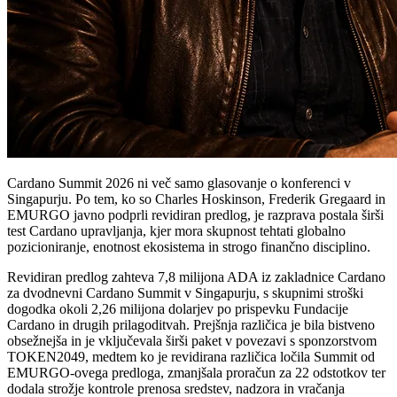
Cardano Summit 2026 ni več samo glasovanje o konferenci v
Singapurju. Po tem, ko so Charles Hoskinson, Frederik Gregaard in
EMURGO javno podprli revidiran predlog, je razprava postala širši
test Cardano upravljanja, kjer mora skupnost tehtati globalno
pozicioniranje, enotnost ekosistema in strogo finančno disciplino.
Revidiran predlog zahteva 7,8 milijona ADA iz zakladnice Cardano
za dvodnevni Cardano Summit v Singapurju, s skupnimi stroški
dogodka okoli 2,26 milijona dolarjev po prispevku Fundacije
Cardano in drugih prilagoditvah. Prejšnja različica je bila bistveno
obsežnejša in je vključevala širši paket v povezavi s sponzorstvom
TOKEN2049, medtem ko je revidirana različica ločila Summit od
EMURGO-ovega predloga, zmanjšala proračun za 22 odstotkov ter
dodala strožje kontrole prenosa sredstev, nadzora in vračanja