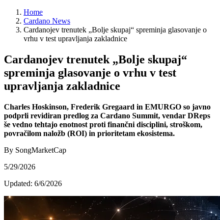
Home
Cardano News
Cardanojev trenutek „Bolje skupaj“ spreminja glasovanje o
vrhu v test upravljanja zakladnice
Cardanojev trenutek „Bolje skupaj“
spreminja glasovanje o vrhu v test
upravljanja zakladnice
Charles Hoskinson, Frederik Gregaard in EMURGO so javno
podprli revidiran predlog za Cardano Summit, vendar DReps
še vedno tehtajo enotnost proti finančni disciplini, stroškom,
povračilom naložb (ROI) in prioritetam ekosistema.
By SongMarketCap
5/29/2026
Updated:
6/6/2026