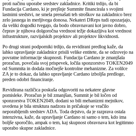
proti načinu uporabe sredstev zakladnice. Kritiki trdijo, da bi
Fundacija Cardano, ki je prejšnje Summite financirala s svojimi
lastnimi sredstvi, ne smela prenašati teh stroškov na zakladnico brez
zelo jasnega in merljivega donosa. Nekateri DReps tudi opozarjajo,
da veliki dogodki tvegajo, da bodo obravnavani kot javno dobro,
čeprav je njihova dolgoročna vrednost težje dokazljiva kot vrednost
infrastrukture, razvijalskih projektov ali projektov likvidnosti.
Po drugi strani podporniki trdijo, da revidirani predlog kaže, da
lahko upravljanje zakladnice prisili velike entitete, da se odzovejo na
povratne informacije skupnosti. Fundacija Cardano je zmanjšala
proračun, povečala svoj prispevek, ločila sponzorstvo TOKEN2049
od Summita in dodala močnejše kontrolne mehanizme. Za volilce
ZA je to dokaz, da lahko upravljanje Cardano izboljša predloge,
preden odobri financiranje.
Revidirana različica poskuša odgovoriti na nekatere glavne
pomisleke. Proračun je bil zmanjšan, Summit je bil ločen od
sponzorstva TOKEN2049, dodani so bili mehanizmi mejnikov,
uvedena je bila struktura nadzora in pričakuje se vračilo
neporabljenih sredstev ADA. Toda dejstvo, da je razprava ostala
intenzivna, kaže, da upravljanje Cardano ni samo o tem, kdo ima
boljše sporočilo, ampak o tem, kaj skupnost obravnava kot legitimno
uporabo skupne zakladnice.