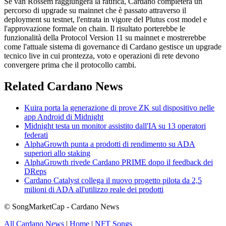
Se van Rossem raggiungerà la ratifica, Cardano completerà un
percorso di upgrade su mainnet che è passato attraverso il
deployment su testnet, l'entrata in vigore del Plutus cost model e
l'approvazione formale on chain. Il risultato porterebbe le
funzionalità della Protocol Version 11 su mainnet e mostrerebbe
come l'attuale sistema di governance di Cardano gestisce un upgrade
tecnico live in cui prontezza, voto e operazioni di rete devono
convergere prima che il protocollo cambi.
Related Cardano News
Kuira porta la generazione di prove ZK sul dispositivo nelle
app Android di Midnight
Midnight testa un monitor assistito dall'IA su 13 operatori
federati
AlphaGrowth punta a prodotti di rendimento su ADA
superiori allo staking
AlphaGrowth rivede Cardano PRIME dopo il feedback dei
DReps
Cardano Catalyst collega il nuovo progetto pilota da 2,5
milioni di ADA all'utilizzo reale dei prodotti
© SongMarketCap - Cardano News
All Cardano News
|
Home
|
NFT Songs