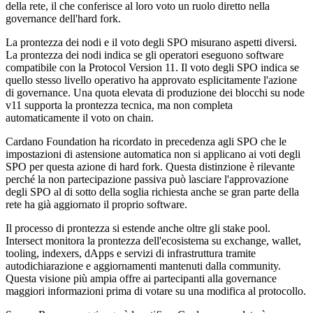
della rete, il che conferisce al loro voto un ruolo diretto nella
governance dell'hard fork.
La prontezza dei nodi e il voto degli SPO misurano aspetti diversi.
La prontezza dei nodi indica se gli operatori eseguono software
compatibile con la Protocol Version 11. Il voto degli SPO indica se
quello stesso livello operativo ha approvato esplicitamente l'azione
di governance. Una quota elevata di produzione dei blocchi su node
v11 supporta la prontezza tecnica, ma non completa
automaticamente il voto on chain.
Cardano Foundation ha ricordato in precedenza agli SPO che le
impostazioni di astensione automatica non si applicano ai voti degli
SPO per questa azione di hard fork. Questa distinzione è rilevante
perché la non partecipazione passiva può lasciare l'approvazione
degli SPO al di sotto della soglia richiesta anche se gran parte della
rete ha già aggiornato il proprio software.
Il processo di prontezza si estende anche oltre gli stake pool.
Intersect monitora la prontezza dell'ecosistema su exchange, wallet,
tooling, indexers, dApps e servizi di infrastruttura tramite
autodichiarazione e aggiornamenti mantenuti dalla community.
Questa visione più ampia offre ai partecipanti alla governance
maggiori informazioni prima di votare su una modifica al protocollo.