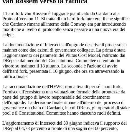
van Rossem verso la ratifica
L'hard fork van Rossem è l'upgrade pianificato da Cardano alla
Protocol Version 11. Si tratta di un hard fork intra era, il che significa
che Cardano rimane all'interno della Conway era pur introducendo
modifiche a livello di protocollo senza passare a una nuova era del
ledger.
La documentazione di Intersect sull'upgrade descrive il processo su
mainnet come due azioni di governance collegate. La prima è stata
l'aggiornamento dei parametri del Plutus Cost Model, ratificato dai
DReps e dai membri del Constitutional Committee ed entrato in
vigore su mainnet il 18 giugno. La seconda è l'azione di avvio
dell'hard fork, presentata il 16 giugno, che ora sta attraversando la
ratifica finale.
La raccomandazione dell'HFWG non attiva di per sé l'hard fork.
Fornisce all'ecosistema una valutazione formale della prontezza da
parte del gruppo di lavoro responsabile del coordinamento
dell'upgrade. La decisione finale rimane all'interno del processo di
governance on chain di Cardano, in cui DReps, gli operatori di stake
pool e il Constitutional Committee hanno ciascuno ruoli definiti.
L'aggiornamento di Intersect del 30 giugno indicava il supporto dei
DRep al 64,78 percento a fronte di una soglia del 60 percento,