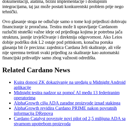
dokumentaciji, alatima, brzini implementacije i dostupnim
integracijama, taj jaz može postati konkurentski problem prije nego
tehnički.
Ovo glasanje stoga ne odlučuje samo o tome koji prijedlozi dobivaju
financiranje iz proračuna. Testira može li upravljanje Cardanom
razlučiti strateški važne ideje od prijedloga kojima je potrebna jača
struktura, jasnije izvješćivanje i direktnija odgovornost. Ako Leios
dobije podršku dok L2 ostaje pod pritiskom, konačna poruka
glasanja bit će precizna: zajednica Cardana želi skaliranje, ali više
nije spremna tretirati svaki prijedlog za skaliranje kao automatski
financijski prihvatljiv samo zbog važnosti odredišta.
Related Cardano News
Kuira donosi ZK dokazivanje na uređaju u Midnight Android
aplikacije
Midnight testira nadzor uz pomoć AI među 13 federiranim
operatorima
AlphaGrowth cilja ADA zaradne proizvode iznad stakinga
AlphaGrowth revidira Cardano PRIME nakon povratnih
informacija DRepova
Cardano Catalyst povezuje novi pilot od 2,5 milijuna ADA sa
stvarnom upotrebom proizvoda