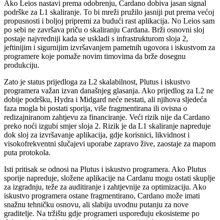
Ako Leios nastavi prema odobrenju, Cardano dobiva jasan signal
podrške za L1 skaliranje. To bi mreži pružilo jasniji put prema većoj
propusnosti i boljoj pripremi za budući rast aplikacija. No Leios sam
po sebi ne završava priču o skaliranju Cardana. Brži osnovni sloj
postaje najvredniji kada se uskladi s infrastrukturom sloja 2,
jeftinijim i sigurnijim izvršavanjem pametnih ugovora i iskustvom za
programere koje pomaže novim timovima da brže dosegnu
produkciju.
Zato je status prijedloga za L2 skalabilnost, Plutus i iskustvo
programera važan izvan današnjeg glasanja. Ako prijedlog za L2 ne
dobije podršku, Hydra i Midgard neće nestati, ali njihova sljedeća
faza mogla bi postati sporija, više fragmentirana ili ovisna o
redizajniranom zahtjevu za financiranje. Veći rizik nije da Cardano
preko noći izgubi smjer sloja 2. Rizik je da L1 skaliranje napreduje
dok sloj za izvršavanje aplikacija, gdje korisnici, likvidnost i
visokofrekventni slučajevi uporabe zapravo žive, zaostaje za mapom
puta protokola.
Isti pritisak se odnosi na Plutus i iskustvo programera. Ako Plutus
sporije napreduje, složene aplikacije na Cardanu mogu ostati skuplje
za izgradnju, teže za auditiranje i zahtjevnije za optimizaciju. Ako
iskustvo programera ostane fragmentirano, Cardano može imati
snažnu tehničku osnovu, ali slabiju uvodnu putanju za nove
graditelje. Na tržištu gdje programeri uspoređuju ekosisteme po