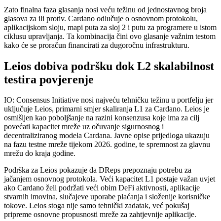
Zato finalna faza glasanja nosi veću težinu od jednostavnog broja
glasova za ili protiv. Cardano odlučuje o osnovnom protokolu,
aplikacijskom sloju, mapi puta za sloj 2 i putu za programere u istom
ciklusu upravljanja. Ta kombinacija čini ovo glasanje važnim testom
kako će se proračun financirati za dugoročnu infrastrukturu.
Leios dobiva podršku dok L2 skalabilnost
testira povjerenje
IO: Consensus Initiative nosi najveću tehničku težinu u portfelju jer
uključuje Leios, primarni smjer skaliranja L1 za Cardano. Leios je
osmišljen kao poboljšanje na razini konsenzusa koje ima za cilj
povećati kapacitet mreže uz očuvanje sigurnosnog i
decentraliziranog modela Cardana. Javne opise prijedloga ukazuju
na fazu testne mreže tijekom 2026. godine, te spremnost za glavnu
mrežu do kraja godine.
Podrška za Leios pokazuje da DReps prepoznaju potrebu za
jačanjem osnovnog protokola. Veći kapacitet L1 postaje važan uvjet
ako Cardano želi podržati veći obim DeFi aktivnosti, aplikacije
stvarnih imovina, slučajeve uporabe plaćanja i složenije korisničke
tokove. Leios stoga nije samo tehnički zadatak, već pokušaj
pripreme osnovne propusnosti mreže za zahtjevnije aplikacije.