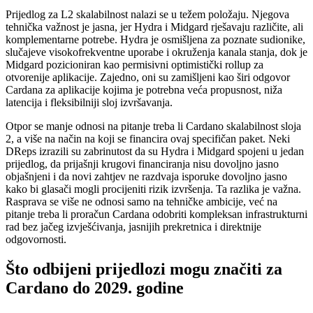
Prijedlog za L2 skalabilnost nalazi se u težem položaju. Njegova
tehnička važnost je jasna, jer Hydra i Midgard rješavaju različite, ali
komplementarne potrebe. Hydra je osmišljena za poznate sudionike,
slučajeve visokofrekventne uporabe i okruženja kanala stanja, dok je
Midgard pozicioniran kao permisivni optimistički rollup za
otvorenije aplikacije. Zajedno, oni su zamišljeni kao širi odgovor
Cardana za aplikacije kojima je potrebna veća propusnost, niža
latencija i fleksibilniji sloj izvršavanja.
Otpor se manje odnosi na pitanje treba li Cardano skalabilnost sloja
2, a više na način na koji se financira ovaj specifičan paket. Neki
DReps izrazili su zabrinutost da su Hydra i Midgard spojeni u jedan
prijedlog, da prijašnji krugovi financiranja nisu dovoljno jasno
objašnjeni i da novi zahtjev ne razdvaja isporuke dovoljno jasno
kako bi glasači mogli procijeniti rizik izvršenja. Ta razlika je važna.
Rasprava se više ne odnosi samo na tehničke ambicije, već na
pitanje treba li proračun Cardana odobriti kompleksan infrastrukturni
rad bez jačeg izvješćivanja, jasnijih prekretnica i direktnije
odgovornosti.
Što odbijeni prijedlozi mogu značiti za
Cardano do 2029. godine