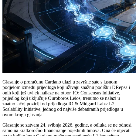
Glasanje o proračunu Cardano ulazi u završne sate s jasnom
podjelom između prijedloga koji uživaju snažnu podršku DRepsa i
onih koji još uvijek nailaze na otpor. IO: Consensus Initiative,
prijedlog koji uključuje Ouroboros Leios, trenutno se nalazi u
znatno jačoj poziciji od prijedloga IO & Midgard Labs: L2
Scalability Initiative, jednog od najviše debatiranih prijedloga u
ovom krugu glasanja.
Glasanje se zatvara 24. svibnja 2026. godine, a odluka se ne odnosi
samo na kratkoročno financiranje pojedinih timova. Ona će utjecati
na to koliko brzo Cardano može povezati veću L1 kapacitetu,