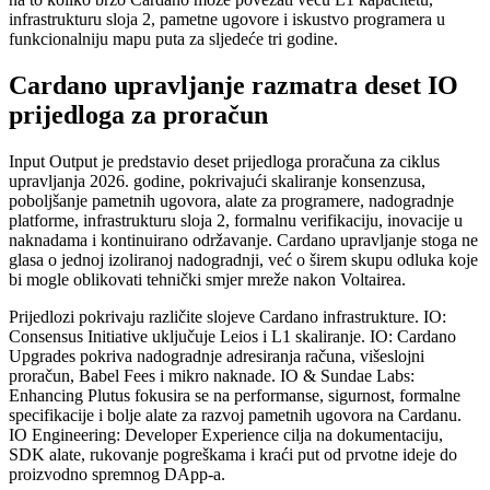
infrastrukturu sloja 2, pametne ugovore i iskustvo programera u
funkcionalniju mapu puta za sljedeće tri godine.
Cardano upravljanje razmatra deset IO
prijedloga za proračun
Input Output je predstavio deset prijedloga proračuna za ciklus
upravljanja 2026. godine, pokrivajući skaliranje konsenzusa,
poboljšanje pametnih ugovora, alate za programere, nadogradnje
platforme, infrastrukturu sloja 2, formalnu verifikaciju, inovacije u
naknadama i kontinuirano održavanje. Cardano upravljanje stoga ne
glasa o jednoj izoliranoj nadogradnji, već o širem skupu odluka koje
bi mogle oblikovati tehnički smjer mreže nakon Voltairea.
Prijedlozi pokrivaju različite slojeve Cardano infrastrukture. IO:
Consensus Initiative uključuje Leios i L1 skaliranje. IO: Cardano
Upgrades pokriva nadogradnje adresiranja računa, višeslojni
proračun, Babel Fees i mikro naknade. IO & Sundae Labs:
Enhancing Plutus fokusira se na performanse, sigurnost, formalne
specifikacije i bolje alate za razvoj pametnih ugovora na Cardanu.
IO Engineering: Developer Experience cilja na dokumentaciju,
SDK alate, rukovanje pogreškama i kraći put od prvotne ideje do
proizvodno spremnog DApp-a.