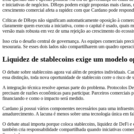
e iniciativas de negócios. DReps podem exigir propostas mais claras, 
crescimento comercial afeta a rapidez com que Cardano pode respond
Críticas de DReps não significam automaticamente oposição à comerci
claramente quem executa a iniciativa, como o capital é usado, quais
versão mais robusta em vez de uma rejeição ao crescimento do ecossi
Isso cria o desafio central de governança. As equipes comerciais prec
tesouraria. Se esses dois lados não compartilharem um quadro operac
Liquidez de stablecoins exige um modelo 
O debate sobre stablecoins agora vai além de projetos individuais. Ca
essa distinção, toda nova oportunidade de stablecoin corre o risco de
A integração técnica resolve apenas parte do problema. Protocolos 
precisam de razões econômicas para participar. Parceiros comerciais pr
financiando e como o impacto será medido.
Cardano já possui vários componentes necessários para uma infraestr
amadurecimento. A lacuna é menos sobre uma tecnologia única em falta
O debate atual importa porque coloca stablecoins, liquidez de DeFi 
também cria responsabilidade compartilhada quando iniciativas comer