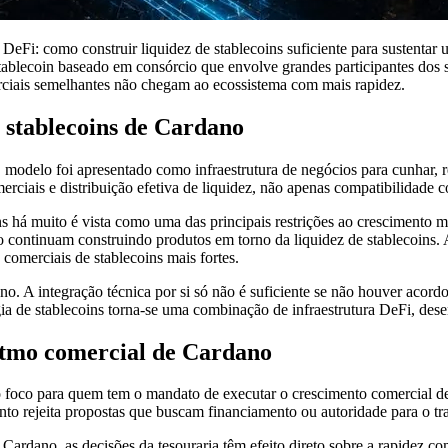
DeFi: como construir liquidez de stablecoins suficiente para sustentar
blecoin baseado em consórcio que envolve grandes participantes dos se
rciais semelhantes não chegam ao ecossistema com mais rapidez.
 stablecoins de Cardano
odelo foi apresentado como infraestrutura de negócios para cunhar, re
rciais e distribuição efetiva de liquidez, não apenas compatibilidade 
ns há muito é vista como uma das principais restrições ao crescimento m
tinuam construindo produtos em torno da liquidez de stablecoins. Ain
s comerciais de stablecoins mais fortes.
. A integração técnica por si só não é suficiente se não houver acord
tégia de stablecoins torna-se uma combinação de infraestrutura DeFi, d
ritmo comercial de Cardano
foco para quem tem o mandato de executar o crescimento comercial d
to rejeita propostas que buscam financiamento ou autoridade para o tr
Cardano, as decisões da tesouraria têm efeito direto sobre a rapidez co