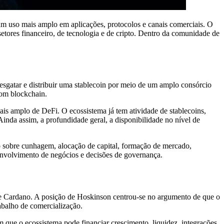
 um uso mais amplo em aplicações, protocolos e canais comerciais. O
tores financeiro, de tecnologia e de cripto. Dentro da comunidade de
sgatar e distribuir uma stablecoin por meio de um amplo consórcio
com blockchain.
ais amplo de DeFi. O ecossistema já tem atividade de stablecoins,
da assim, a profundidade geral, a disponibilidade no nível de
o sobre cunhagem, alocação de capital, formação de mercado,
esenvolvimento de negócios e decisões de governança.
e Cardano. A posição de Hoskinson centrou-se no argumento de que o
abalho de comercialização.
m que o ecossistema pode financiar crescimento, liquidez, integrações