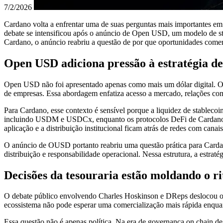
7/2/2026
Cardano volta a enfrentar uma de suas perguntas mais importantes em 
debate se intensificou após o anúncio de Open USD, um modelo de sta
Cardano, o anúncio reabriu a questão de por que oportunidades come
Open USD adiciona pressão à estratégia de
Open USD não foi apresentado apenas como mais um dólar digital. O m
de empresas. Essa abordagem enfatiza acesso a mercado, relações come
Para Cardano, esse contexto é sensível porque a liquidez de stablecoi
incluindo USDM e USDCx, enquanto os protocolos DeFi de Cardano con
aplicação e a distribuição institucional ficam atrás de redes com canai
O anúncio de OUSD portanto reabriu uma questão prática para Cardano
distribuição e responsabilidade operacional. Nessa estrutura, a estra
Decisões da tesouraria estão moldando o 
O debate público envolvendo Charles Hoskinson e DReps deslocou o 
ecossistema não pode esperar uma comercialização mais rápida enquan
Essa questão não é apenas política. Na era de governança on chain de 