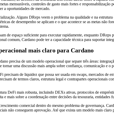
metas mensuráveis, controles de gasto mais fortes e responsabilização p
er a oportunidades de mercado.
alização. Alguns DReps veem o problema na qualidade e na estrutura d
 métricas de desempenho se aplicam e o que acontece se as metas não 
stema.
isam de espaço suficiente para executar rapidamente, enquanto DReps pr
ional comum, Cardano pode ter a capacidade técnica para suportar int
operacional mais claro para Cardano
rdano precisa de um modelo operacional que separe três áreas: integraçã
 se tornar uma discussão mais ampla sobre confiança, comunicação e o pa
DeFi precisam de liquidez que possa ser usada em swaps, mercados de e
ecisam de termos claros, estrutura legal e contrapartes operacionais con
utura DeFi mais robusta, incluindo DEXs ativas, protocolos de emprésti
 e mais sobre a coordenação entre decisões da tesouraria, entidades fu
e crescimento comercial dentro do mesmo problema de governança. Carda
ciais não conseguem aprovação. Até que exista um modelo mais claro p