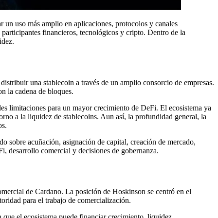
ar un uso más amplio en aplicaciones, protocolos y canales
articipantes financieros, tecnológicos y cripto. Dentro de la
idez.
istribuir una stablecoin a través de un amplio consorcio de empresas.
con la cadena de bloques.
les limitaciones para un mayor crecimiento de DeFi. El ecosistema ya
 a la liquidez de stablecoins. Aun así, la profundidad general, la
os.
rdo sobre acuñación, asignación de capital, creación de mercado,
eFi, desarrollo comercial y decisiones de gobernanza.
comercial de Cardano. La posición de Hoskinson se centró en el
ridad para el trabajo de comercialización.
n que el ecosistema puede financiar crecimiento, liquidez,