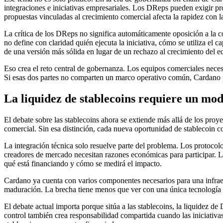
integraciones e iniciativas empresariales. Los DReps pueden exigir pro
propuestas vinculadas al crecimiento comercial afecta la rapidez con
La crítica de los DReps no significa automáticamente oposición a la c
no define con claridad quién ejecuta la iniciativa, cómo se utiliza el
de una versión más sólida en lugar de un rechazo al crecimiento del e
Eso crea el reto central de gobernanza. Los equipos comerciales necesi
Si esas dos partes no comparten un marco operativo común, Cardano pu
La liquidez de stablecoins requiere un mo
El debate sobre las stablecoins ahora se extiende más allá de los proy
comercial. Sin esa distinción, cada nueva oportunidad de stablecoin c
La integración técnica solo resuelve parte del problema. Los protocol
creadores de mercado necesitan razones económicas para participar. Los
qué está financiando y cómo se medirá el impacto.
Cardano ya cuenta con varios componentes necesarios para una infraes
maduración. La brecha tiene menos que ver con una única tecnología au
El debate actual importa porque sitúa a las stablecoins, la liquidez 
control también crea responsabilidad compartida cuando las iniciativ