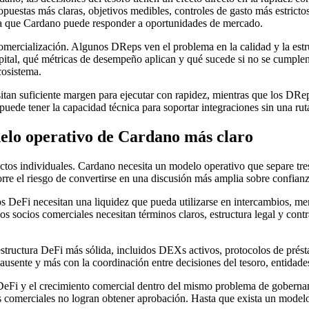
puestas más claras, objetivos medibles, controles de gasto más estricto
 la que Cardano puede responder a oportunidades de mercado.
omercialización. Algunos DReps ven el problema en la calidad y la estru
 capital, qué métricas de desempeño aplican y qué sucede si no se cumpl
cosistema.
tan suficiente margen para ejecutar con rapidez, mientras que los DReps 
ede tener la capacidad técnica para soportar integraciones sin una ruta
delo operativo de Cardano más claro
ectos individuales. Cardano necesita un modelo operativo que separe tres 
orre el riesgo de convertirse en una discusión más amplia sobre confianz
os DeFi necesitan una liquidez que pueda utilizarse en intercambios, m
 socios comerciales necesitan términos claros, estructura legal y contr
tructura DeFi más sólida, incluidos DEXs activos, protocolos de prést
sente y más con la coordinación entre decisiones del tesoro, entidades
de DeFi y el crecimiento comercial dentro del mismo problema de gobernan
as comerciales no logran obtener aprobación. Hasta que exista un modelo