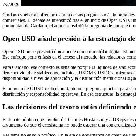
7/2/2026
Cardano vuelve a enfrentarse a una de sus preguntas más importantes e
comerciales. El debate se intensificó tras el anuncio de Open USD, un
comunidad de Cardano, el anuncio reabrió la pregunta de por qué opor
Open USD añade presión a la estrategia de
Open USD no se presentó únicamente como otro dólar digital. El model
Ese enfoque pone énfasis en el acceso al mercado, las relaciones comer
Para Cardano, ese contexto es sensible porque la liquidez de stablec
tiene actividad de stablecoins, incluidas USDM y USDCx, mientras que
disponibilidad a nivel de aplicación y la distribución institucional si
El anuncio de OUSD reabrió por tanto una pregunta práctica para Carda
distribución y responsabilidad operativa. En esa estructura, la estrat
Las decisiones del tesoro están definiendo
El debate público que involucró a Charles Hoskinson y a DReps despla
argumento de que el ecosistema no puede esperar una comercialización
Ese tema no es solo político. En la era de gobernanza on chain de Card