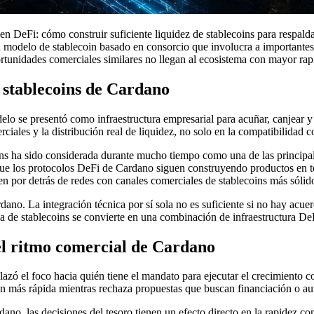
n DeFi: cómo construir suficiente liquidez de stablecoins para respald
 modelo de stablecoin basado en consorcio que involucra a importantes p
tunidades comerciales similares no llegan al ecosistema con mayor rap
 stablecoins de Cardano
o se presentó como infraestructura empresarial para acuñar, canjear y d
ciales y la distribución real de liquidez, no solo en la compatibilidad 
oins ha sido considerada durante mucho tiempo como una de las principa
 los protocolos DeFi de Cardano siguen construyendo productos en torno
guen por detrás de redes con canales comerciales de stablecoins más sólid
no. La integración técnica por sí sola no es suficiente si no hay acue
egia de stablecoins se convierte en una combinación de infraestructura D
 el ritmo comercial de Cardano
zó el foco hacia quién tiene el mandato para ejecutar el crecimiento 
 más rápida mientras rechaza propuestas que buscan financiación o auto
ano, las decisiones del tesoro tienen un efecto directo en la rapidez co