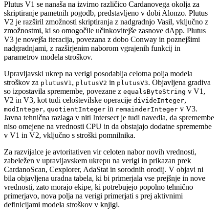
Plutus V1 se nanaša na izvirno različico Cardanovega okolja za
skriptiranje pametnih pogodb, predstavljeno v dobi Alonzo. Plutus
V2 je razširil zmožnosti skriptiranja z nadgradnjo Vasil, vključno z
zmožnostmi, ki so omogočile učinkovitejše zasnove dApp. Plutus
V3 je novejša iteracija, povezana z dobo Conway in poznejšimi
nadgradnjami, z razširjenim naborom vgrajenih funkcij in
parametrov modela stroškov.
Upravljavski ukrep na verigi posodablja celotna polja modela
stroškov za
,
in
. Objavljena gradiva
plutusV1
plutusV2
plutusV3
so izpostavila spremembe, povezane z
v V1,
equalsByteString
V2 in V3, kot tudi celoštevilske operacije
,
divideInteger
,
in
v V3.
modInteger
quotientInteger
remainderInteger
Javna tehnična razlaga v niti Intersect je tudi navedla, da spremembe
niso omejene na vrednosti CPU in da obstajajo dodatne spremembe
v V1 in V2, vključno s stroški pomnilnika.
Za razvijalce je avtoritativen vir celoten nabor novih vrednosti,
zabeležen v upravljavskem ukrepu na verigi in prikazan prek
CardanoScan, Cexplorer, AdaStat in sorodnih orodij. V objavi ni
bila objavljena uradna tabela, ki bi primerjala vse prejšnje in nove
vrednosti, zato morajo ekipe, ki potrebujejo popolno tehnično
primerjavo, nova polja na verigi primerjati s prej aktivnimi
definicijami modela stroškov v knjigi.