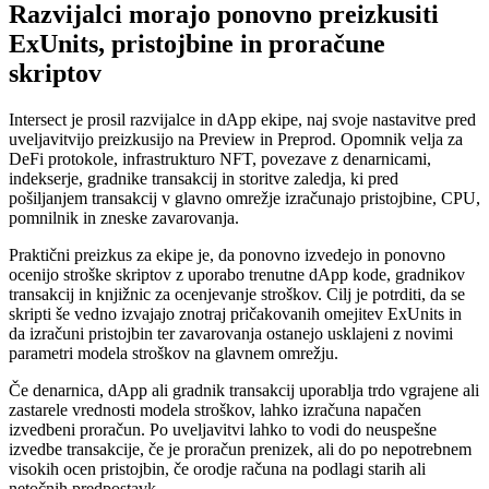
Razvijalci morajo ponovno preizkusiti
ExUnits, pristojbine in proračune
skriptov
Intersect je prosil razvijalce in dApp ekipe, naj svoje nastavitve pred
uveljavitvijo preizkusijo na Preview in Preprod. Opomnik velja za
DeFi protokole, infrastrukturo NFT, povezave z denarnicami,
indekserje, gradnike transakcij in storitve zaledja, ki pred
pošiljanjem transakcij v glavno omrežje izračunajo pristojbine, CPU,
pomnilnik in zneske zavarovanja.
Praktični preizkus za ekipe je, da ponovno izvedejo in ponovno
ocenijo stroške skriptov z uporabo trenutne dApp kode, gradnikov
transakcij in knjižnic za ocenjevanje stroškov. Cilj je potrditi, da se
skripti še vedno izvajajo znotraj pričakovanih omejitev ExUnits in
da izračuni pristojbin ter zavarovanja ostanejo usklajeni z novimi
parametri modela stroškov na glavnem omrežju.
Če denarnica, dApp ali gradnik transakcij uporablja trdo vgrajene ali
zastarele vrednosti modela stroškov, lahko izračuna napačen
izvedbeni proračun. Po uveljavitvi lahko to vodi do neuspešne
izvedbe transakcije, če je proračun prenizek, ali do po nepotrebnem
visokih ocen pristojbin, če orodje računa na podlagi starih ali
netočnih predpostavk.