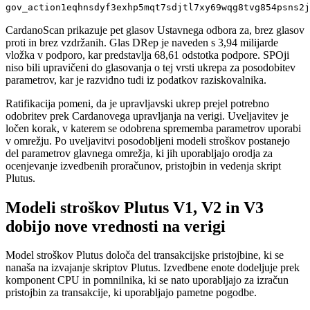
gov_action1eqhnsdyf3exhp5mqt7sdjtl7xy69wqg8tvg854psns2j
CardanoScan prikazuje pet glasov Ustavnega odbora za, brez glasov
proti in brez vzdržanih. Glas DRep je naveden s 3,94 milijarde
vložka v podporo, kar predstavlja 68,61 odstotka podpore. SPOji
niso bili upravičeni do glasovanja o tej vrsti ukrepa za posodobitev
parametrov, kar je razvidno tudi iz podatkov raziskovalnika.
Ratifikacija pomeni, da je upravljavski ukrep prejel potrebno
odobritev prek Cardanovega upravljanja na verigi. Uveljavitev je
ločen korak, v katerem se odobrena sprememba parametrov uporabi
v omrežju. Po uveljavitvi posodobljeni modeli stroškov postanejo
del parametrov glavnega omrežja, ki jih uporabljajo orodja za
ocenjevanje izvedbenih proračunov, pristojbin in vedenja skript
Plutus.
Modeli stroškov Plutus V1, V2 in V3
dobijo nove vrednosti na verigi
Model stroškov Plutus določa del transakcijske pristojbine, ki se
nanaša na izvajanje skriptov Plutus. Izvedbene enote dodeljuje prek
komponent CPU in pomnilnika, ki se nato uporabljajo za izračun
pristojbin za transakcije, ki uporabljajo pametne pogodbe.