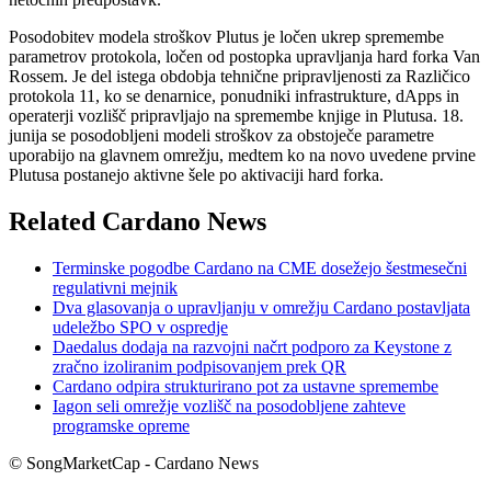
Posodobitev modela stroškov Plutus je ločen ukrep spremembe
parametrov protokola, ločen od postopka upravljanja hard forka Van
Rossem. Je del istega obdobja tehnične pripravljenosti za Različico
protokola 11, ko se denarnice, ponudniki infrastrukture, dApps in
operaterji vozlišč pripravljajo na spremembe knjige in Plutusa. 18.
junija se posodobljeni modeli stroškov za obstoječe parametre
uporabijo na glavnem omrežju, medtem ko na novo uvedene prvine
Plutusa postanejo aktivne šele po aktivaciji hard forka.
Related Cardano News
Terminske pogodbe Cardano na CME dosežejo šestmesečni
regulativni mejnik
Dva glasovanja o upravljanju v omrežju Cardano postavljata
udeležbo SPO v ospredje
Daedalus dodaja na razvojni načrt podporo za Keystone z
zračno izoliranim podpisovanjem prek QR
Cardano odpira strukturirano pot za ustavne spremembe
Iagon seli omrežje vozlišč na posodobljene zahteve
programske opreme
© SongMarketCap - Cardano News