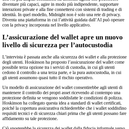
diventare più capaci, agire in modo più indipendente, supportare
interazioni private e alla fine connettersi con sistemi di trading e di
identità. In quel modello, Midnight non è solo una rete di privacy.
Diventa una piattaforma in cui l’attività guidata dall’AI può operare
con la privacy incorporata nel livello applicativo.
L’assicurazione del wallet apre un nuovo
livello di sicurezza per l’autocustodia
L’intervista è passata anche alla sicurezza dei wallet e alla protezione
degli utenti. Hoskinson ha proposto l’assicurazione del wallet come
possibile terza opzione tra i servizi di custodia, in cui gli utenti
cedono il controllo a una terza parte, e la pura autocustodia, in cui
gli utenti assumono quasi tutto il rischio operativo.
Un modello di assicurazione del wallet consentirebbe agli utenti di
mantenere il controllo dei propri asset ricevendo al contempo una
protezione definita se vengono soddisfatte le condizioni di polizza.
Hoskinson ha collegato questa idea a standard di wallet certificati,
poiché la copertura assicurativa richiederebbe che i wallet soddisfino
requisiti tecnici e di sicurezza chiari prima che gli utenti possano fare
affidamento su tale protezione.
Ciò sposterebbe la sicurezza dei wallet dalla fiducia informale verso