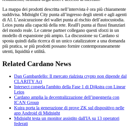
La mappa dei prodotti descritta nell’intervista è ora più chiaramente
suddivisa. Midnight City punta all’ingresso degli utenti e agli agenti
di AI. L’assicurazione del wallet punta al rischio dell’autocustodia.
Leios punta alla capacità della rete. RealFi punta ai flussi finanziari
del mondo reale. Le catene partner collegano questi sforzi in un
modello di espansione più ampio. La discussione su Cardano si
sposta quindi dalla ricerca di un unico catalizzatore a una domanda
più pratica, se più prodotti possano fornire contemporaneamente
utenti, liquidità e utilità.
Related Cardano News
Dan Gambardello: Il mercato rialzista crypto non dipende dal
CLARITY Act
Intersect congela l'ambito della Fase 1 di Dijkstra con Linear
Leios
Cardano amplia la decentralizzazione dell’ingegneria con
ICAN Group
Kuira porta la generazione di prove ZK sul dispositivo nelle
app Android di Midnight
Midnight testa un monitor assistito dall'IA su 13 operatori
federati