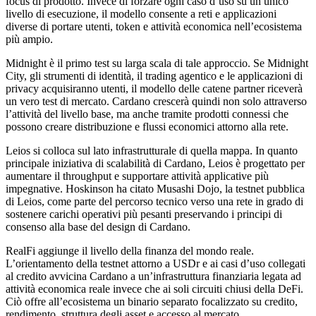
focus di prodotto. Invece di forzare ogni caso d’uso su un unico
livello di esecuzione, il modello consente a reti e applicazioni
diverse di portare utenti, token e attività economica nell’ecosistema
più ampio.
Midnight è il primo test su larga scala di tale approccio. Se Midnight
City, gli strumenti di identità, il trading agentico e le applicazioni di
privacy acquisiranno utenti, il modello delle catene partner riceverà
un vero test di mercato. Cardano crescerà quindi non solo attraverso
l’attività del livello base, ma anche tramite prodotti connessi che
possono creare distribuzione e flussi economici attorno alla rete.
Leios si colloca sul lato infrastrutturale di quella mappa. In quanto
principale iniziativa di scalabilità di Cardano, Leios è progettato per
aumentare il throughput e supportare attività applicative più
impegnative. Hoskinson ha citato Musashi Dojo, la testnet pubblica
di Leios, come parte del percorso tecnico verso una rete in grado di
sostenere carichi operativi più pesanti preservando i principi di
consenso alla base del design di Cardano.
RealFi aggiunge il livello della finanza del mondo reale.
L’orientamento della testnet attorno a USDr e ai casi d’uso collegati
al credito avvicina Cardano a un’infrastruttura finanziaria legata ad
attività economica reale invece che ai soli circuiti chiusi della DeFi.
Ciò offre all’ecosistema un binario separato focalizzato su credito,
rendimento, struttura degli asset e accesso al mercato.