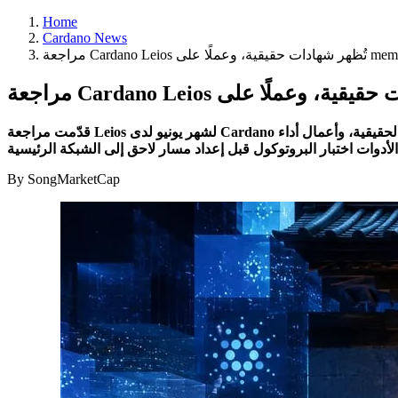
Home
Cardano News
قدّمت مراجعة Leios لشهر يونيو لدى Cardano تفاصيل عن تقدم جديد في شهادات التصويت الحقيقية، وأعمال أداء mempool، وشبكة الاختبار العامة Musashi Dojo. يدفع هذا التحديث ترقية التوسّع خطوة أبعد
By SongMarketCap