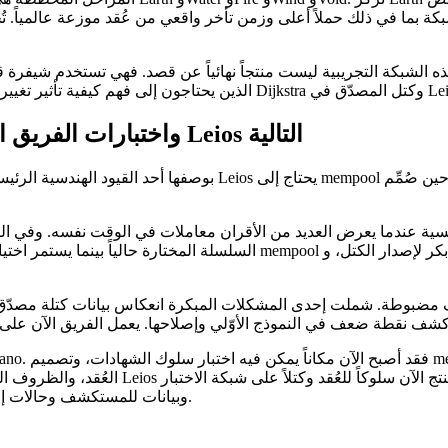
ه الشبكة التجريبية ليست منتجاً نهائياً عن قصد. فهي تستخدم شيفرة قبل الإصدار، ويمكن إعادة تهي
اختناقات mempool واختبارات الفريق الأحمر ترسم ملامح مرحلة Leios التالية
سية عندما يعرض العديد من الأقران معاملات في الوقت نفسه. وفي الوق
السلسلة المختارة حالياً بينما يستمر اختيار السلسلة وتشكيل الكتل. ناقش ا
العُقد، والظروف العدائية على نموذج أولي عا
وبيانات للمستكشف وحالات إخفاق قابلة لإعادة الإنتاج يمكن الاستفادة منها قبل تجهيز شيفرة الإنتاج.