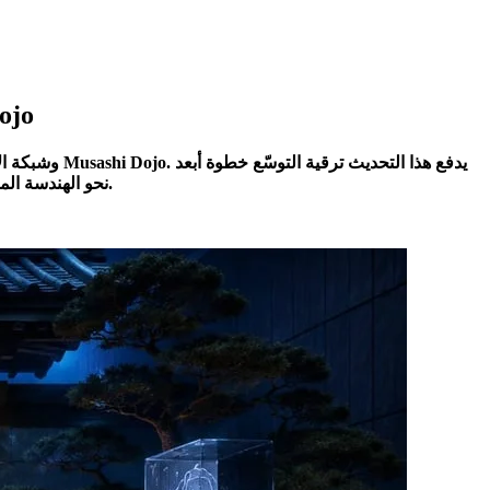
مراجعة rdano Leios
نحو الهندسة المفتوحة، حيث يمكن لفرق العُقد، ومشغّلي مجمعات الحصص، ومطوري الأدوات اختبار البروتوكول قبل إعداد مسار لاحق إلى الشبكة الرئيسية.