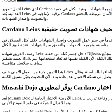
7/1/2026
انتقل تطوير Leios لدى Cardano إلى مرحلة اختبار أكثر عملية في يونيو، حيث عرض الفريق العمل على تجميع الشهادات، وبنية الكتل في حقبة Dijkstra، وتشغيل شبكة الاختبار، وأدوات المستكشف، والاختبارات
العدائية. يُعد Leios ترقية الإنتاجية في Cardano والمصممة لإضافة كتل مصدّق إلى خط أنابيب الإجماع، مما يسمح بمرور المزيد من بيانات المعاملات عبر الشبكة مع إبقاء متطلبات الأمان مرتبطة بالتحقق
والتصويت وإصدار الشهادات.
Cardano Lei يضيف شهادات تصويت حقيقية
دار الشهادات خلف كتل المصدّق في Leios. شبكة الاختبار العامة الحالية تُشغّل بالفعل تصويتاً أساسياً، بينما تضيف الطبقة التالية من العمل شهادات تشفير
مناسبة، وتجميعاً للأصوات، والتحقق من الشهادات عند تطبيق الكتل.
وصف الفريق شهادة Leios داخل جسم كتلة من حقبة Dijkstra، ما ينقل التنفيذ إلى ما بعد السلوك المؤقت البديل. وُصفت الشهادة النموذجية بأنها نحو 180 بايت لما يقارب 1000 ناخب، مع استخدام توقيع مجمّع
يعتمد تشفير BLS. وشرحت المعاينة أيضاً تغييراً في ما تصوّت عليه العُقد. فبدلاً من التصويت فقط على كتلة المصدّق، أصبح التنفيذ الآن يصوّت على إعلان تلك الكتلة، لأن الكتلة نفسها قد يُعاد استخدامها عبر
سياقات سلاسل متنافسة.
هذا التمييز جزء من العمل الأمني خلف Leios. فالبروتوكول لا يقدّم مجرد كائنات أعلى في الإنتاجية. بل عليه أيضاً تحديد كيفية إعلان تلك الكائنات والتحقق منها والتصويت عليها واعتمادها وإلحاقها بالسلسلة. وقال
يُعد Musashi Dojo الآن بيئة الاختبار العامة لـ Leios. تصفه الوثائق الرسمية بأنه شبكة اختبار وقاعة تدريب لـ Ouroboros Leios، حيث يمكن للمشاركين تشغيل عقدة وتسجيل مجمع حصص والبدء في اختبار التنفيذ
بينما لا تزال الشبكة في طور النموذج الأولي.
وصفت المراجعة Musashi Dojo كهدف تكاملي طويل الأمد لـ Leios. المراحل المخططة هي Earth وWater وFire وWind وVoid. تركز Earth على الإعداد الأولي والوظائف الأساسية والسلامة. تُخصَّص Water