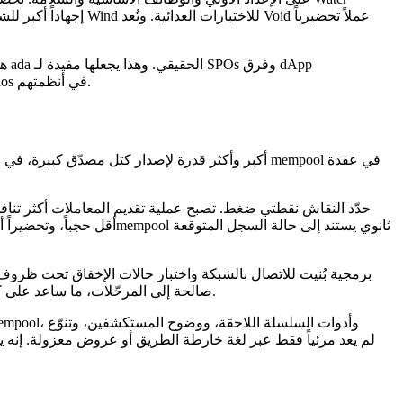
هذ
والمستكشفين والمفهرسات والمحافظ والقائمين على SDK الذين يحتاجون إلى فهم كيفية تأثير تغييرات حقبة Dijkstra وكتل المصدّق في Leios في أنظمتهم.
حدّد النقاش نقطتي ضغط. تصبح عملية تقديم المعاملات أكثر تناف
صالحة إلى المرحّلات، ما ساعد على كشف نقطة ضعف في النموذج الأوّلي وإصلاحها. يعمل الفريق الآن على هيكلة هذه الأدوات بحيث يمكن تنسيق سلوك الهجوم عبر عُقد متعددة.