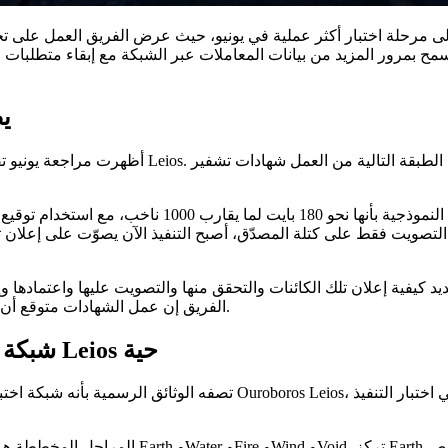
os
أظهرت مراجعة يونيو تقدماً في سير عمل التصويت وإص
الفريق إن عمل الشهادات متوقع أن يصل إلى شبكة الاختبار بعد إعادة بناء، لأن التحديث يغيّر تنسيق الكتلة.
Musashi Dojo يوفّر لمطوري Cardano شبكة اختبار Leios حية