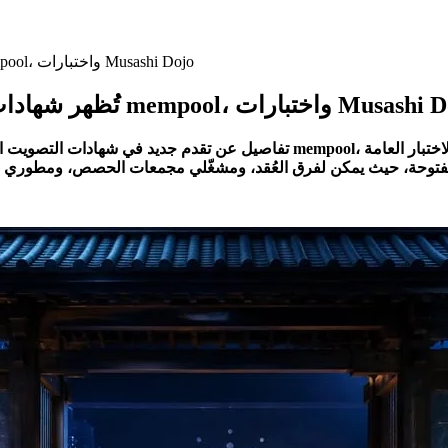
مراجعة Cardano Leios تُظهر شهادات حقيقية، وعملًا على mempool، واختبارات Musashi Dojo
Ca تُظهر شهادات حقيقية، وعملًا على mempool، واختبارات Musashi Dojo