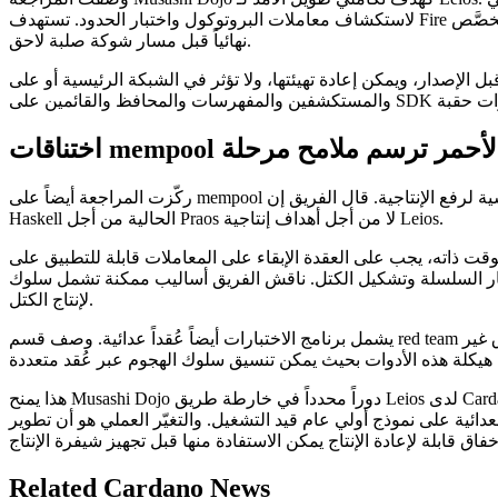
لاستكشاف معاملات البروتوكول واختبار الحدود. تستهدف Fire إجهاداً أكبر للشبكة بما في ذلك حملاً أعلى وزمن تأخر واقعي من عُقد موزعة عالمياً. تُخصَّص Wind للاختبارات العدائية. وتُعد Void عملاً تحضيرياً
نهائياً قبل مسار شوكة صلبة لاحق.
ئتها، ولا تؤثر في الشبكة الرئيسية أو على ada الحقيقي. وهذا يجعلها مفيدة لـ SPOs وفرق dApp
ركّزت المراجعة أيضاً على mempool بوصفها أحد القيود الهندسية الرئيسية لرفع الإنتاجية. قال الفريق إن Leios يحتاج إلى mempool أكبر وأكثر قدرة لإصدار كتل مصدّق كبيرة، في حين صُمِّم mempool في عقدة
Haskell الحالية من أجل Praos لا من أجل أهداف إنتاجية Leios.
ت ذاته، يجب على العقدة الإبقاء على المعاملات قابلة للتطبيق على
لفريق أساليب ممكنة تشمل سلوك mempool أقل حجباً، وتحضيراً أبكر لإصدار الكتل، وmempool ثانوي يستند إلى حالة السجل المتوقعة
لإنتاج الكتل.
يشمل برنامج الاختبارات أيضاً عُقداً عدائية. وصف قسم red team برمجية بُنيت للاتصال بالشبكة واختبار حالات الإخفاق تحت ظروف مضبوطة. شملت إحدى المشكلات المبكرة انعكاس بيانات كتلة مصدّق غير
هذا يمنح Musashi Dojo دوراً محدداً في خارطة طريق Leios لدى Cardano. فقد أصبح الآن مكاناً يمكن فيه اختبار سلوك الشهادات، وتصميم mempool، وأدوات السلسلة اللاحقة، ووضوح المستكشفين، وتنوّع
م قيد التشغيل. والتغيّر العملي هو أن تطوير Leios لم يعد مرئياً فقط عبر لغة خارطة الطريق أو عروض معزولة. إنه ينتج الآن سلوكاً للعُقد وكتلاً على شبكة الاختبار
Related Cardano News