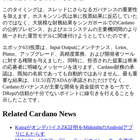
このタイミングは、スレッドにさらなるガバナンスの重要性
を加えます。ホスキンソン氏は単に投票結果に反応していた
のではなく、大規模な財務結果をシンガポールでのCardano
の公的プレゼンス、およびエコシステムの主要機関間のより
統一された運営モデルに関連付けようとしていたのです。
エポック633投票は、Input Outputにメンテナンス、Leios、
Plutus、アップグレード、高精度業務、および開発者ツール
に対する権限を与えました。同時に、拒否された提案は将来
の応募者に明確なメッセージを送ります。Cardano財務の承
認は、既知の名前であっても自動的ではありません。最も重
要な結果は、131.51百万ADAが承認されただけでなく、
Cardanoガバナンスが主要な開発を資金提供できる一方で、
DRepの信頼が十分でないポイントに線引きを行えることを
示したことです。
Related Cardano News
KuiraがオンデバイスZK証明をMidnightのAndroidアプ
リにもたらす