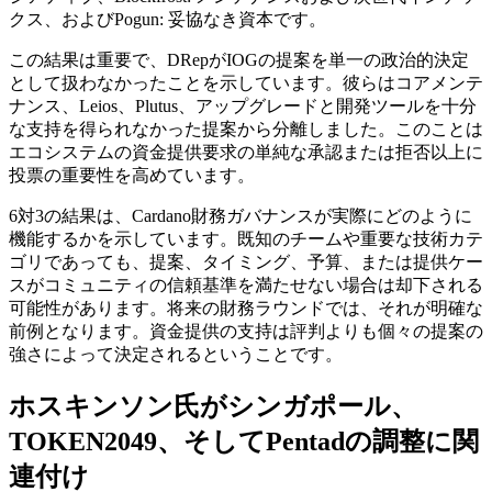
クス、およびPogun: 妥協なき資本です。
この結果は重要で、DRepがIOGの提案を単一の政治的決定
として扱わなかったことを示しています。彼らはコアメンテ
ナンス、Leios、Plutus、アップグレードと開発ツールを十分
な支持を得られなかった提案から分離しました。このことは
エコシステムの資金提供要求の単純な承認または拒否以上に
投票の重要性を高めています。
6対3の結果は、Cardano財務ガバナンスが実際にどのように
機能するかを示しています。既知のチームや重要な技術カテ
ゴリであっても、提案、タイミング、予算、または提供ケー
スがコミュニティの信頼基準を満たせない場合は却下される
可能性があります。将来の財務ラウンドでは、それが明確な
前例となります。資金提供の支持は評判よりも個々の提案の
強さによって決定されるということです。
ホスキンソン氏がシンガポール、
TOKEN2049、そしてPentadの調整に関
連付け