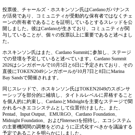
投票後、チャールズ・ホスキンソン氏はCardanoガバナンス
が活発であり、コミュニティが受動的な保有者ではなくチェ
ーンの所有者であることを証明しているとするスレッドを公
開しました。彼はCardanoが生きており、コミュニティが関
与していることが、個々の投票以上に重要であると述べまし
た。
ホスキンソン氏はまた、Cardano Summitに参加し、ステージ
での登壇を予定していると述べています。Cardano Summit
2026はシンガポールで10月5日と6日に予定されており、その
直後にTOKEN2049シンガポールが10月7日と8日にMarina
Bay Sandsで開催されます。
同じスレッドで、ホスキンソン氏はTOKEN2049のスポンサ
ーシップを部分的に補填し、タイトルレベルに昇格すること
を個人的に約束し、CardanoとMidnightを主要なステージで聞
かれるべきエコシステムとして位置付けました。また、
Pentad、Input Output、EMURGO、Cardano Foundation、
Midnight Foundation、およびIntersectを招待し、エコシステム
の主要機関間の調整をどのように正式化すべきかを議論する
予定であることを明らかにしました。