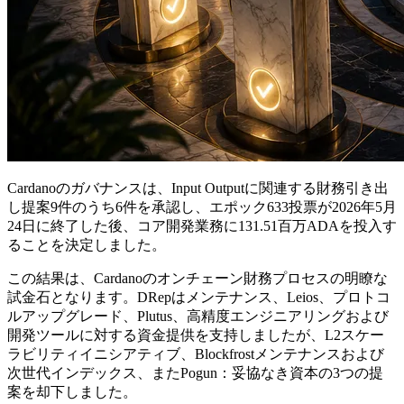
Cardanoのガバナンスは、Input Outputに関連する財務引き出
し提案9件のうち6件を承認し、エポック633投票が2026年5月
24日に終了した後、コア開発業務に131.51百万ADAを投入す
ることを決定しました。
この結果は、Cardanoのオンチェーン財務プロセスの明瞭な
試金石となります。DRepはメンテナンス、Leios、プロトコ
ルアップグレード、Plutus、高精度エンジニアリングおよび
開発ツールに対する資金提供を支持しましたが、L2スケー
ラビリティイニシアティブ、Blockfrostメンテナンスおよび
次世代インデックス、またPogun：妥協なき資本の3つの提
案を却下しました。