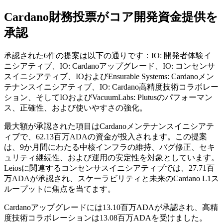
Cardano財務投票がコア開発資金提供を
承認
承認された6件の提案は以下の通りです：IO: 開発者体験イ
ニシアティブ、IO: Cardanoアップグレード、IO: コンセンサ
スイニシアティブ、IOおよびEnsurable Systems: Cardanoメン
テナンスイニシアティブ、IO: Cardano高精度技術コラボレー
ション、そしてIOおよびVacuumLabs: Plutusのパフォーマン
ス、正確性、および使いやすさの強化。
最大額が承認された項目はCardanoメンテナンスイニシアテ
ィブで、62.13百万ADAの資金が投入されます。この提案
は、9か月間にわたる中核インフラの維持、バグ修正、セキ
ュリティ継続性、および運用の安定性を対象としています。
Leiosに関連するコンセンサスイニシアティブでは、27.71百
万ADAが承認され、スケーラビリティと未来のCardano L1ス
ループットに焦点を当てます。
Cardanoアップグレードには13.10百万ADAが承認され、高精
度技術コラボレーションは13.08百万ADAを受けました。