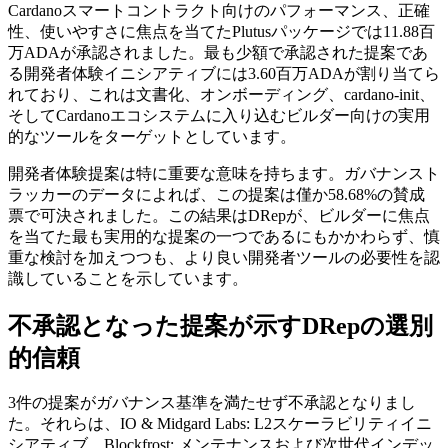
Cardanoスマートコントラクト向けのパフォーマンス、正確
性、使いやすさに焦点を当てたPlutusパッケージでは11.88百
万ADAが承認されました。最も少額で承認された提案であ
る開発者体験イニシアティブには3.60百万ADAが割り当てら
れており、これは文書化、オンボーディング、cardano-init、
そしてCardanoエコシステムに入り込むビルダー向けの実用
的なツールをターゲットとしています。
開発者体験提案は特に重要な意味を持ちます。ガバナンスト
ラッカーのデータによれば、この提案は僅か58.68%の賛成
票で可決されました。この結果はDRepが、ビルダーに焦点
を当てた最も実用的な提案の一つであるにもかかわらず、慎
重な検討を加えつつも、より良い開発者ツールの必要性を認
識していることを示しています。
不承認となった提案が示すDRepの選別
的信頼
3件の提案がガバナンス基準を満たせず不承認となりまし
た。それらは、IO & Midgard Labs: L2スケーラビリティイニ
シアティブ、Blockfrost: メンテナンスおよび次世代インデッ