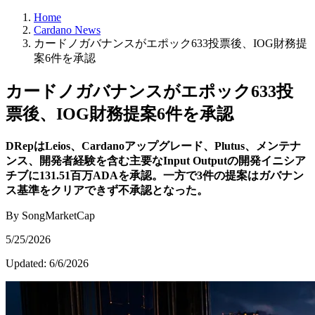
Home
Cardano News
カードノガバナンスがエポック633投票後、IOG財務提
案6件を承認
カードノガバナンスがエポック633投
票後、IOG財務提案6件を承認
DRepはLeios、Cardanoアップグレード、Plutus、メンテナ
ンス、開発者経験を含む主要なInput Outputの開発イニシア
チブに131.51百万ADAを承認。一方で3件の提案はガバナン
ス基準をクリアできず不承認となった。
By SongMarketCap
5/25/2026
Updated:
6/6/2026