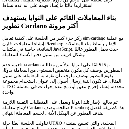
استقرارها غالبًا ما يُساء فهمه على أنه عدم نشاط.
بناء المعاملات القائم على النوايا يستهدف
تطوير Cardano أكثر مرونة
ركز جزء كبير من الجلسة على كيفية تعامل elm-cardano مع عملية
إنشاء المعاملات. قارن Pizenberg الإطار بأنماط بناء المعاملات
الشائعة، خاصة في مكتبات JavaScript، حيث يعمل المطور غالبًا
بشكل قريب من تمثيل دفتر الأستاذ للمعاملة.
يستخدم elm-cardano نهجًا قائمًا على النوايا. بدلاً من مطالبة
المطورين بوصف كل مكون منخفض المستوى من المعاملة يدويًا،
يقوم المطور بوصف ما يجب أن تقوم به المعاملة. على سبيل
المثال، قد تكون النية إرسال أصول إلى عنوان، استخدام مجموعة
UTXO محددة، إنشاء إخراج معين أو دمج عدة إجراءات في معاملة
واحدة.
ثم يعالج الإطار تلك النوايا ويعمل على المتطلبات التقنية اللازمة
لإنتاج معاملة Cardano صالحة. وصف Pizenberg هذا كطريقة لفصل
هدف المطور عن الهيكل الأدنى لجسم المعاملة النهائي.
تناولت الجلسة أيضًا حالة UTXO المحلية، والتي تسمح لمنشئ
المعاملات بالعمل مع مجموعة محددة من المخرجات. يمكن أن