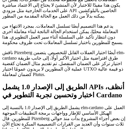
يكون هذا مفيدًا للاختبار لأن المنشئ لا يحتاج إلى الاعتماد مباشرة
على الخدمات الخارجية مثل مزودي API الخاصين بالبلوكشين.
يمكنه بدلاً من ذلك العمل مع الحالة المقدمة من المطور.
يدعم هذا التصميم أيضًا تسلسل المعاملات. بمجرد الانتهاء من
المعاملة محليًا، يمكن استخدام الحالة الناتجة لبناء معاملة أخرى
دون انتظار تأكيد على السلسلة أثناء سير العمل التطويري. هذا
يسمح للمطورين باختبار تسلسل المعاملات تحت ظروف محكومة.
ناقش Pizenberg أيضًا اختيار العملات القابل للتخصيص. يتضمن elm-
cardano طرق افتراضية مثل اختيار الأكبر أولًا، إلى جانب طريقة
اختيار تركز على الضمان المنفصل. تم تقديم مثال الضمان كقضية
عملية لأن المطورين لا يريدون عمومًا اختيار UTXO ذو قيمة عالية
كضمان لمعاملة Plutus.
الطريق إلى الإصدار 1.0 يشمل APIs أنظف،
اختبار وتحسين تجربة التطوير في Cardano
يشمل الطريق إلى الإصدار 1.0 بالنسبة إلى elm-cardano العمل على
الهيكل الأساسي للإطار وواجهات برمجة التطبيقات الموجهة
للمطورين. قال Pizenberg إن بعض أجزاء المشروع بدأت منذ حوالي
ثلاث سنوات وأن العديد من القرارات التصميمية المبكرة تحتاج الآن