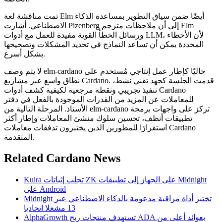
تمت مناقشة لغة Elm أيضًا ضمن سياق التطوير بمساعدة الذكاء
الاصطناعي. أشارت Pizenberg إلى أن ملاحظات مترجم Elm
ورسائل الخطأ القوية مفيدة للعمل مع أدوات LLM، لأن الأخطاء
المحددة يمكن أن تساعد النماذج في تحديد المشكلات وتصحيحها
بشكل أسرع.
لا يتم وصف elm-cardano حاليًا كإطار عمل إنتاجي مُستخدم على
نطاق واسع عبر مشاريع Cardano. قدمت الجلسة كجهد تقني نشط،
تنفيذ تجريبي ونقطة مرجعية لكيفية كشف أدوات Cardano
للمعاملات عن المزيد من القدرات الموجودة بالفعل في دفتر
الأستاذ. المرحلة التالية من elm-cardano تركز على واجهات برمجة
تطبيقات أنظف، تحسين سلوك منشئ المعاملات وإطار أكثر
استقرارًا للمطورين الذين يختبرون تدفقات معاملات Cardano
المتقدمة.
Related Cardano News
Kuira تجلب إثباتات ZK على الجهاز إلى تطبيقات Midnight
على Android
Midnight تختبر أداة مراقبة مدعومة بالذكاء الاصطناعي عبر
13 مشغلا اتحاديا
AlphaGrowth تستهدف منتجات ربح ADA بعوائد أعلى من