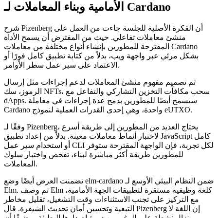
الأمامية وبناء المعاملات لـ Cardano
شرح Pizenberg أن الفكرة الأصلية للجلسة جاءت من العمل على
منشئ معاملات تفاعلي. حيث من المفترض أن يسمح الأداة
المقترحة للمطورين بإنشاء أنواع مختلفة من معاملات Cardano
بشكل مرئي عبر واجهة ويب، بدلاً من كتابة تطبيق كامل فورًا أو
الاعتماد على سير عمل سطر الأوامر.
تم تصميم مفهوم منشئ المعاملات لدعم إجراءات مثل إرسال
الرموز، سك NFTs، سحب مكافآت التخزين التشاركي والتفاعل مع
dApps. سيسمح أيضًا للمطورين بدمج عدة إجراءات في معاملة
Cardano واحدة، وهي إحدى القدرات العملية لنموذج eUTXO.
وفقًا لـ Pizenberg، يحتاج العديد من المطورين إلى طريقة أسرع
لاختبار أنماط معاملات معينة. بدلاً من إعداد تطبيق JavaScript كامل
أو استخدام سير عمل CLI لكل تجربة، فإن الواجهة المقترحة ستوفر
للمطورين طريقة أكثر مباشرة لبناء، تفحص واختبار سلوك
المعاملات.
تضمنت العرض أيضًا وضع elm-cardano ضمن النظام البيئي الأوسع لـ
Elm. تم وصف Elm كلغة وظيفية مستقرة لتطبيقات الجهة الأمامية،
مع التركيز على تجنب الاستثناءات وقت التشغيل، تقليل مخاطر
التبعية وتحسين أمان تحديث الشيفرة. قال Pizenberg إن اللغة لا
تزال نشطة على الرغم من دورة إصدارها البطيئة، مضيفًا أن