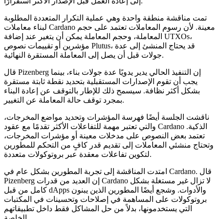
إلى إعادة العمل قبل الإصدار الأكثر استقرارًا.
تمت مناقشة منطقة واحدة وهي عملية التكرار المتعددة المطلوبة
لبناء معاملات Cardano معينة. لأن رسوم المعاملات تعتمد على حجم
المعاملة، وحجم المعاملة يمكن أن يتغير عند إضافة UTXOs،
مؤشرين أو تقييمات نصوص Plutus، قد يحتاج المنشئ إلى عدة
جولات قبل أن يصل إلى المعاملة المستقرة النهائية.
قال Pizenberg إن التنفيذ الحالي يدير يدويًا عدة جولات بناء، بينما
يجب أن تقوم الإصدارات المستقبلية بتحديد نقطة ثابتة مستقرة
بشكل أكثر نظافة. سيسمح ذلك للإطار بالتوقف عن إعادة البناء
بمجرد توقف حالة المعاملة عن التغيير.
ناقشت الجلسة أيضًا فهرسة المؤشرات وتحديد مواضع المخرجات،
والتي تعتبر مهمة للتفاعلات الأكثر تقدمًا مع عقود Cardano الذكية.
تعتمد بعض النصوص على مدخلات معينة أو مؤشرات المخرجات،
وتحتاج منشئي المعاملات إلى تقديم قدر كافٍ من التحكم للمطورين
لتكوين تفاعلات معقدة عبر بروتوكولات متعددة.
امتدت المناقشة إلى تجربة المطورين بشكل عام في Cardano. قال
Pizenberg إن العديد من قدرات Cardano لا تزال غير مستغلة بشكل
كامل من قبل dApps والأدوات. وشجع أيضًا المطورين الذين يبنون
بروتوكولات على المساهمة في إصلاحات وتحسينات في المكتبات
التي يستخدمونها، بدلاً من حل المشاكل فقط داخل تطبيقاتهم
الخاصة.