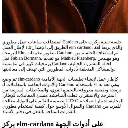
استضافت ساعات عمل مطوري Cardano جلسة تقنية ركزت على
الطريق إلى الإصدار 1.0 لإطار العمل elm-cardano، والذي يربط لغة
البرمجة Elm بتطوير تطبيقات Cardano. تم استضافة الجلسة من
قبل Fabian Bormann، مع تقديم Mathieu Pizenberg، وهو مهندس
برمجيات كبير في مؤسسة Cardano، لحالة المشروع الحالية
والمشاكل المتعلقة بأدوات المطورين التي تهدف إلى معالجتها.
تم وضع elm-cardano كإطار عمل لإنشاء تطبيقات الجهة الأمامية
والادوات الخاصة بالمعاملات لـ Cardano باستخدام Elm، وهي لغة
برمجة وظيفية معروفة بالتجميع القوي، والملاحظات السريعة من
المترجم والاستقرار. غطت المناقشة منشئ المعاملات للإطار،
تصميمه القائم على النوايا، معالجة UTXO المحلية، اختيار العملات،
والسؤال الأوسع حول كيفية استخدام مطوري Cardano للمزيد من
القدرات المتاحة بالفعل في دفتر الأستاذ.
يركز elm-cardano على أدوات الجهة