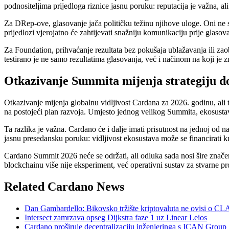
podnositeljima prijedloga riznice jasnu poruku: reputacija je važna, al
Za DRep-ove, glasovanje jača političku težinu njihove uloge. Oni ne s
prijedlozi vjerojatno će zahtijevati snažniju komunikaciju prije glasov
Za Foundation, prihvaćanje rezultata bez pokušaja ublažavanja ili zao
testirano je ne samo rezultatima glasovanja, već i načinom na koji je zna
Otkazivanje Summita mijenja strategiju d
Otkazivanje mijenja globalnu vidljivost Cardana za 2026. godinu, ali t
na postojeći plan razvoja. Umjesto jednog velikog Summita, ekosusta
Ta razlika je važna. Cardano će i dalje imati prisutnost na jednoj od n
jasnu presedansku poruku: vidljivost ekosustava može se financirati k
Cardano Summit 2026 neće se održati, ali odluka sada nosi šire znače
blockchainu više nije eksperiment, već operativni sustav za stvarne pr
Related Cardano News
Dan Gambardello: Bikovsko tržište kriptovaluta ne ovisi o C
Intersect zamrzava opseg Dijkstra faze 1 uz Linear Leios
Cardano proširuje decentralizaciju inženjeringa s ICAN Group