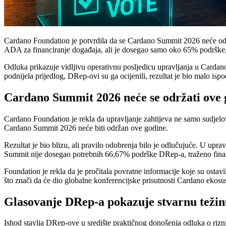
Cardano Foundation je potvrdila da se Cardano Summit 2026 neće održa
ADA za financiranje događaja, ali je dosegao samo oko 65% podrške,
Odluka prikazuje vidljivu operativnu posljedicu upravljanja u Cardano
podnijela prijedlog, DRep-ovi su ga ocijenili, rezultat je bio malo isp
Cardano Summit 2026 neće se održati ove 
Cardano Foundation je rekla da upravljanje zahtijeva ne samo sudjelov
Cardano Summit 2026 neće biti održan ove godine.
Rezultat je bio blizu, ali pravilo odobrenja bilo je odlučujuće. U up
Summit nije dosegao potrebnih 66,67% podrške DRep-a, traženo finan
Foundation je rekla da je pročitala povratne informacije koje su os
što znači da će dio globalne konferencijske prisutnosti Cardano ekosus
Glasovanje DRep-a pokazuje stvarnu teži
Ishod stavlja DRep-ove u središte praktičnog donošenja odluka o riznic