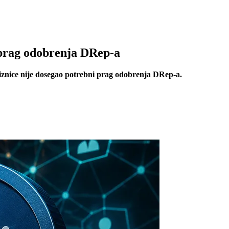
 prag odobrenja DRep-a
iznice nije dosegao potrebni prag odobrenja DRep-a.