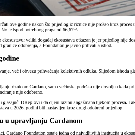
ti ove godine nakon što prijedlog iz riznice nije prošao kroz proces up
 što je ispod potrebnog praga od 66,67%.
 ekosustavu: veliki događaj ekosustava otkazan je jer prijedlog nije do
od granice odobrenja, a Foundation je javno prihvatila ishod.
godine
anje, već i obvezu prihvaćanja kolektivnih odluka. Slijedom ishoda glas
ravljanju riznicom Cardano, sama većinska podrška nije dovoljna kada pri
ciranje nije odobreno.
tavili glasajući DRep-ovi i da cijeni razinu angažmana tijekom proces
tava u 2026. godini biti nastavljen kroz drugi odobreni prijedlog.
nu u upravljanju Cardanom
i. Cardano Foundation ostaje jedna od najvidljivijih institucija u ekos