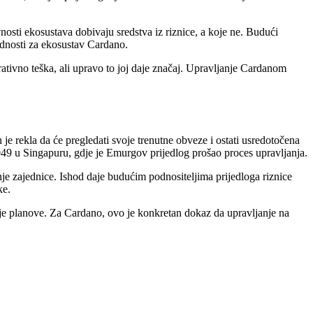
osti ekosustava dobivaju sredstva iz riznice, a koje ne. Budući
jednosti za ekosustav Cardano.
rativno teška, ali upravo to joj daje značaj. Upravljanje Cardanom
je rekla da će pregledati svoje trenutne obveze i ostati usredotočena
49 u Singapuru, gdje je Emurgov prijedlog prošao proces upravljanja.
enje zajednice. Ishod daje budućim podnositeljima prijedloga riznice
ke.
oje planove. Za Cardano, ovo je konkretan dokaz da upravljanje na