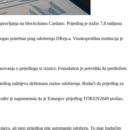
ravljanja na blockchainu Cardano. Prijedlog je tražio 7,8 milijuna
segao potreban prag odobrenja DRep-a. Visokoprofilna institucija je
ovanja o prijedlogu iz riznice, Foundation je potvrdila da predloženi
jedlog zahtijeva definiranu razinu odobrenja. Budući da prijedlog za
a. Također je napomenula da je Emurgov prijedlog TOKEN2049 prošao,
ustavu, ali njen prijedlog nije automatski odobren. To daje budućim