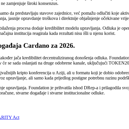
i ne zamjenjuje široki konsenzus.
amo da predstavljaju stavove zajednice, već pomažu odlučiti koje aktivn
anja, jasnije opravdanje troškova i direktnije objašnjenje očekivane vri
bilaženja procesa dodaje kredibilitet modelu upravljanja. Odluka je ope
čajna institucija reagirala kada rezultati nisu išli u njenu korist.
ogađaja Cardano za 2026.
akođer jača kredibilitet decentraliziranog donošenja odluka. Foundation 
v će se sada oslanjati na druge odobrene kanale, uključujući TOKEN20
ajvažnijih kripto konferencija u Aziji, ali u formatu koji je dobio odobr
roz upravljanje, ali samo kada prijedlog postigne potrebnu razinu podrš
nje upravljanja. Foundation je prihvatila ishod DRep-a i prilagodila sv
oračune, stvarne događaje i stvarne institucionalne odluke.
LARITY Act