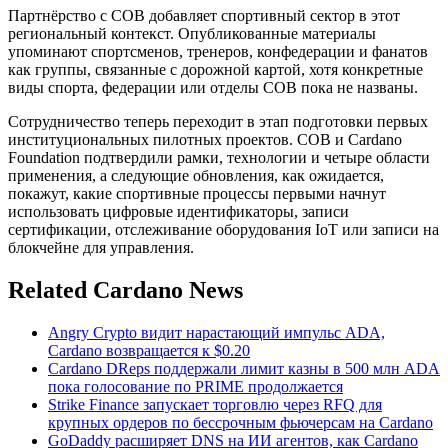
Партнёрство с COB добавляет спортивный сектор в этот
региональный контекст. Опубликованные материалы
упоминают спортсменов, тренеров, конфедерации и фанатов
как группы, связанные с дорожной картой, хотя конкретные
виды спорта, федерации или отделы COB пока не названы.
Сотрудничество теперь переходит в этап подготовки первых
институциональных пилотных проектов. COB и Cardano
Foundation подтвердили рамки, технологии и четыре области
применения, а следующие обновления, как ожидается,
покажут, какие спортивные процессы первыми начнут
использовать цифровые идентификаторы, записи
сертификации, отслеживание оборудования IoT или записи на
блокчейне для управления.
Related Cardano News
Angry Crypto видит нарастающий импульс ADA,
Cardano возвращается к $0.20
Cardano DReps поддержали лимит казны в 500 млн ADA
пока голосование по PRIME продолжается
Strike Finance запускает торговлю через RFQ для
крупных ордеров по бессрочным фьючерсам на Cardano
GoDaddy расширяет DNS на ИИ агентов, как Cardano