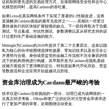
证机制和更先进的交易处理方式，在保留网络安全性和去中心
化模型的同时，提高Cardano的吞吐量。
如果Leios在真实网络条件下实现了显著的L1性能改进，这将
直接解决Cardano面临的最常见批评之一——其相比一些更注
重快速执行的区块链扩展较慢的缺点。下一阶段将取决于负载
测试、节点集成、对抗性测试、参数调整以及从研究支持的设
计过渡到生产基础设施的能力。
Midnight为Cardano的2026年提供了第二个主要层次。这条以隐
私为核心的伙伴链围绕选择性披露、零知识技术以及在完全公
开透明与合规、身份或受监管的金融工作流程不完全兼容的情
况下的机构用例进行构建。其早期开发为Cardano在隐私基础
设施方面提供了更清晰的定位，特别是如果代币化存款、受监
管数据流和企业应用开始超越试点阶段。
资金库治理成为Cardano最严峻的考验
技术仅是Cardano当前挑战的一部分。治理已成为该网络的一
次真正经济考验，DReps和更广泛的社区对大型资金库请求进
行了更加严谨的审查。近期围绕活动资金、