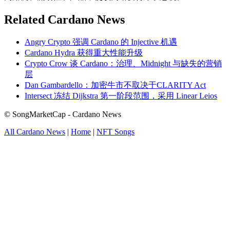
Related Cardano News
Angry Crypto 强调 Cardano 的 Injective 机遇
Cardano Hydra 获得重大性能升级
Crypto Crow 谈 Cardano：治理、Midnight 与缺失的营销
层
Dan Gambardello：加密牛市不取决于CLARITY Act
Intersect 冻结 Dijkstra 第一阶段范围，采用 Linear Leios
© SongMarketCap - Cardano News
All Cardano News
|
Home
|
NFT Songs