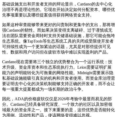
基础设施支出和开发者支持的辩论显示，Cardano的去中心化
治理不再是理论性的。它现在开始决定如何分配资本、哪些优
先事项重要以及哪些提案值得获得网络资金支持。
如果这种审查能够带来更好的问责制和更集中的支出，那将增
强Cardano的韧性。而如果决策变得支离破碎、过于谨慎或无
法在团队需要资金周转时支持关键基础设施，那它可能会拖垮
生态系统。像TapTools等生态系统工具的关闭或受限使开发者
可持续性成为一个更加紧迫的话题，尤其是对那些提供可见
性、数据和用户访问但在疲软市场中难以实现盈利的产品。
Cardano现在需要将三个独立的优势整合为一个运行系统：技
术升级、资金库资本和生态系统执行力。Leios需要证明扩展
能力的声明能转化为可衡量的网络性能。Midnight需要展示隐
私基础设施能吸引真实的机构和开发者使用。而资金库治理需
要证明去中心化的决策机制能够支持正确的开发者，而不会让
每一项重大提案都成为一场长期的政治斗争。
因此，ADA的价格疲软仅仅是2026年考验中最显而易见的部
分。Cardano已经具备研究深度、一个致力的社区以及加密领
域最大的资金库之一。接下来重要的是，这些优势是否能转化
为用例、流动性和产品，使该网络变得难以忽视。