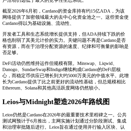
户活动仍远低于最大的竞争性生态系统。
截至2026年6月初，Cardano的资金库持有约15亿ADA，为该
网络提供了加密领域最大的去中心化资金池之一。这些资金使
Cardano得以为基础设施、流动性、
开发者工具和生态系统增长提供支持，但ADA持续下跌的价
格也削弱了其美元计价的实力。关键问题不再是Cardano是否
有资源，而在于治理分配资源的速度、纪律和可衡量的影响是
否足够。
DeFi活动仍然维持运作但规模有限。Minswap、Liqwid、
Danogo、SundaeSwap和Indigo继续构成Cardano的DeFi层核
心，而稳定币供应已增长到大约5000万美元的中值水平。此增
长为Cardano提供了比之前更好的流动性基础，但总规模相比
Ethereum、Solana和其他高活跃度网络仍然较小。
Leios与Midnight塑造2026年路线图
Leios仍然是Cardano在2026年的最重要技术里程碑之一。公共
测试网预计于6月推出，主网实施计划通过分阶段测试、集成
和治理审批随后进行。Leios旨在通过使用并行输入区块、认