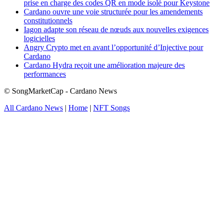
prise en charge des codes QR en mode isolé pour Keystone
Cardano ouvre une voie structurée pour les amendements
constitutionnels
Iagon adapte son réseau de nœuds aux nouvelles exigences
logicielles
Angry Crypto met en avant l’opportunité d’Injective pour
Cardano
Cardano Hydra reçoit une amélioration majeure des
performances
© SongMarketCap - Cardano News
All Cardano News
|
Home
|
NFT Songs