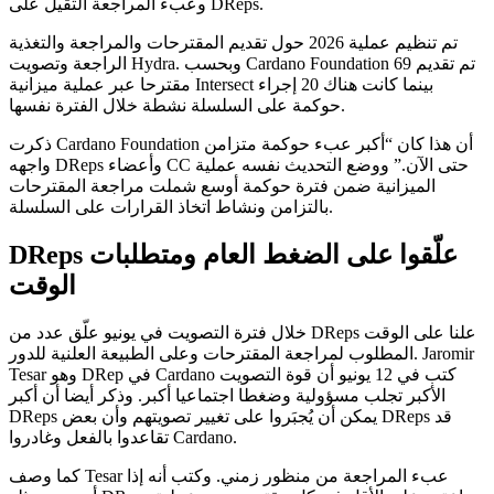
وعبء المراجعة الثقيل على DReps.
تم تنظيم عملية 2026 حول تقديم المقترحات والمراجعة والتغذية
الراجعة وتصويت Hydra. وبحسب Cardano Foundation تم تقديم 69
مقترحا عبر عملية ميزانية Intersect بينما كانت هناك 20 إجراء
حوكمة على السلسلة نشطة خلال الفترة نفسها.
ذكرت Cardano Foundation أن هذا كان “أكبر عبء حوكمة متزامن
واجهه DReps وأعضاء CC حتى الآن.” ووضع التحديث نفسه عملية
الميزانية ضمن فترة حوكمة أوسع شملت مراجعة المقترحات
بالتزامن ونشاط اتخاذ القرارات على السلسلة.
DReps علّقوا على الضغط العام ومتطلبات
الوقت
خلال فترة التصويت في يونيو علّق عدد من DReps علنا على الوقت
المطلوب لمراجعة المقترحات وعلى الطبيعة العلنية للدور. Jaromir
Tesar وهو DRep في Cardano كتب في 12 يونيو أن قوة التصويت
الأكبر تجلب مسؤولية وضغطا اجتماعيا أكبر. وذكر أيضا أن أكبر
DReps يمكن أن يُجبَروا على تغيير تصويتهم وأن بعض DReps قد
تقاعدوا بالفعل وغادروا Cardano.
كما وصف Tesar عبء المراجعة من منظور زمني. وكتب أنه إذا