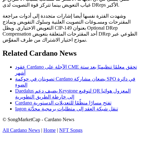
غياب التعويض بينما تتركز قوة التصويت لدى DReps الأكبر.
وشهدت الفترة نفسها أيضا إشارات متجددة إلى أدوات مراجعة
المقترحات ومسـوغات التصويت العلنية وسلوك التفويض ونماذج
التعويض الاختياري. ويظل CIP-149 بعنوان Optional DRep
Compensation أحد المقترحات المتعلقة بتعويض DRep الطوعي عبر
نموذج اختيار الاشتراك من طرف المفوِّض.
Related Cardano News
عقود Cardano الآجلة على CME تحقق معلمًا تنظيميًا بعد ستة
أشهر
تصويتان في حوكمة Cardano يضعان مشاركة SPO في دائرة
الضوء
Daedalus يضيف دعم Keystone لتوقيع QR المعزول هوائيا
إلى خارطة الطريق التطويرية
Cardano تفتح مسارًا منظّمًا للتعديلات الدستورية
Iagon تنقل شبكة العقد إلى متطلبات برمجية محدَّثة
© SongMarketCap - Cardano News
All Cardano News
|
Home
|
NFT Songs