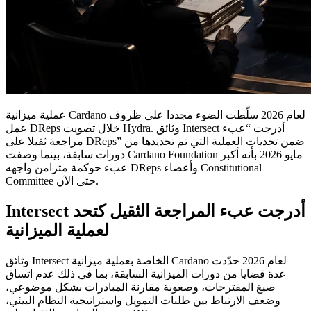
عملية ميزانية Cardano لعام 2026 سلّطت الضوء مجددا على ظروف
عمل DReps خلال تصويت Hydra. وثائق Intersect أدرجت “عبء
مراجعة ثقيلا على DReps” ضمن تحديات العملية التي تم تحديدها من
دورات سابقة، بينما وصفت Cardano Foundation مايو 2026 بأنه أكبر
عبء حوكمة متزامن واجهه DReps وأعضاء Constitutional
Committee حتى الآن.
Intersect أدرجت عبء المراجعة الثقيل كتحد
لعملية الميزانية
وثائق Intersect الخاصة بعملية ميزانية Cardano لعام 2026 حدّدت
عدة قضايا من دورات الميزانية السابقة، بما في ذلك عدم اتساق
صيغ المقترحات، وصعوبة مقارنة المبادرات بشكل موضوعي،
وضعف الارتباط بين طلبات التمويل واستراتيجية النظام البيئي،