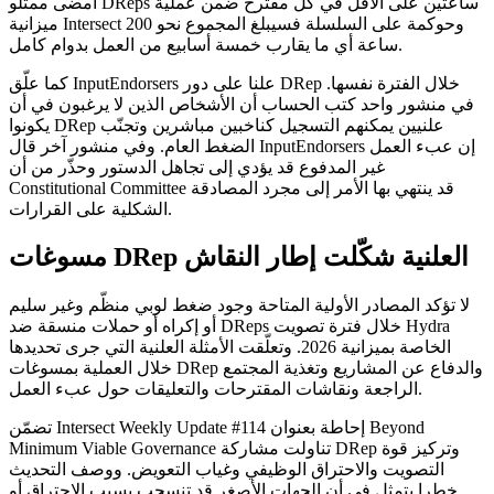
أمضى ممثلو DReps ساعتين على الأقل في كل مقترح ضمن عملية
ميزانية Intersect وحوكمة على السلسلة فسيبلغ المجموع نحو 200
ساعة أي ما يقارب خمسة أسابيع من العمل بدوام كامل.
كما علّق InputEndorsers علنا على دور DRep خلال الفترة نفسها.
في منشور واحد كتب الحساب أن الأشخاص الذين لا يرغبون في أن
يكونوا DRep علنيين يمكنهم التسجيل كناخبين مباشرين وتجنّب
الضغط العام. وفي منشور آخر قال InputEndorsers إن عبء العمل
غير المدفوع قد يؤدي إلى تجاهل الدستور وحذّر من أن
Constitutional Committee قد ينتهي بها الأمر إلى مجرد المصادقة
الشكلية على القرارات.
مسوغات DRep العلنية شكّلت إطار النقاش
لا تؤكد المصادر الأولية المتاحة وجود ضغط لوبي منظّم وغير سليم
أو إكراه أو حملات منسقة ضد DReps خلال فترة تصويت Hydra
الخاصة بميزانية 2026. وتعلّقت الأمثلة العلنية التي جرى تحديدها
خلال العملية بمسوغات DRep والدفاع عن المشاريع وتغذية المجتمع
الراجعة ونقاشات المقترحات والتعليقات حول عبء العمل.
تضمّن Intersect Weekly Update #114 إحاطة بعنوان Beyond
Minimum Viable Governance تناولت مشاركة DRep وتركيز قوة
التصويت والاحتراق الوظيفي وغياب التعويض. ووصف التحديث
خطرا يتمثل في أن الجهات الأصغر قد تنسحب بسبب الاحتراق أو