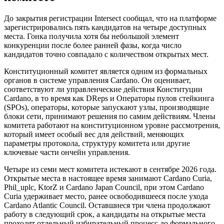
До закрытия регистрации Intersect сообщал, что на платформе
зарегистрировались пять кандидатов на четыре доступных
места. Гонка получила хотя бы небольшой элемент
конкуренции после более ранней фазы, когда число
кандидатов точно совпадало с количеством открытых мест.
Конституционный комитет является одним из формальных
органов в системе управления Cardano. Он оценивает,
соответствуют ли управленческие действия Конституции
Cardano, в то время как DReps и Операторы пулов стейкинга
(SPOs), операторы, которые запускают узлы, производящие
блоки сети, принимают решения по самим действиям. Члены
комитета работают на конституционном уровне рассмотрения,
который имеет особый вес для действий, меняющих
параметры протокола, структуру комитета или другие
ключевые части ончейн управления.
Четыре из семи мест комитета истекают в сентябре 2026 года.
Открытые места в настоящее время занимают Cardano Curia,
Phil_uplc, KtorZ и Cardano Japan Council, при этом Cardano
Curia удерживает место, ранее освободившееся после ухода
Cardano Atlantic Council. Оставшиеся три члена продолжают
работу в следующий срок, а кандидаты на открытые места
проходят отдельный избирательный процесс до формального