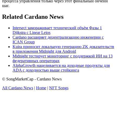
процесса управления только через этот финальный ончейн
шаг.
Related Cardano News
Intersect замораживает технический объём Фазы 1
Dijkstra с Linear Leios
Cardano расширяет децентрализацию инженерии с
ICAN Group
Kuira приносит локальную генерацию ZK доказательств
в приложения Midnight для Android
Midnight тестирует мониторинг с поддержкой ИИ на 13
федеративных операторах
AlphaGrowth нацеливается на доходные продукты для
ADA с доходностью выше стейкинга
© SongMarketCap - Cardano News
All Cardano News
|
Home
|
NFT Songs