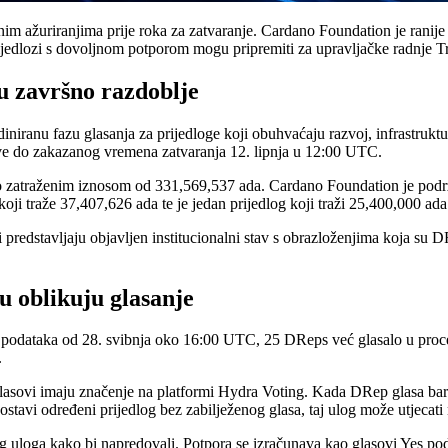
nim ažuriranjima prije roka za zatvaranje. Cardano Foundation je ranije 
prijedlozi s dovoljnom potporom mogu pripremiti za upravljačke radnje 
u završno razdoblje
iranu fazu glasanja za prijedloge koji obuhvaćaju razvoj, infrastrukturu,
ve do zakazanog vremena zatvaranja 12. lipnja u 12:00 UTC.
 zatraženim iznosom od 331,569,537 ada. Cardano Foundation je podržal
oji traže 37,407,626 ada te je jedan prijedlog koji traži 25,400,000 ada
dstavljaju objavljen institucionalni stav s obrazloženjima koja su DRep
u oblikuju glasanje
lju podataka od 28. svibnja oko 16:00 UTC, 25 DReps već glasalo u proce
.
ni glasovi imaju značenje na platformi Hydra Voting. Kada DRep glasa b
avi određeni prijedlog bez zabilježenog glasa, taj ulog može utjecati n
ćeg uloga kako bi napredovali. Potpora se izračunava kao glasovi Yes po