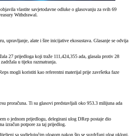
objavila vlastite savjetodavne odluke o glasovanju za svih 69
Treasury Withdrawal.
 upravljanje, alate i šire inicijative ekosustava. Glasanje se odvija
a 27 prijedloga koji traže 111,424,355 ada, glasala protiv 28
 zadržala u tijeku razmatranja.
s mogli koristiti kao referentni materijal prije završetka faze
su proračuna. Ti su glasovi predstavljali oko 953.3 milijuna ada
arem o jednom prijedlogu, delegirani ulog DRep postaje dio
a izračun potpore za taj prijedlog.
dijeljeni sa sudjelujućim ulogom nakon što se suzdržani ulog ukloni.