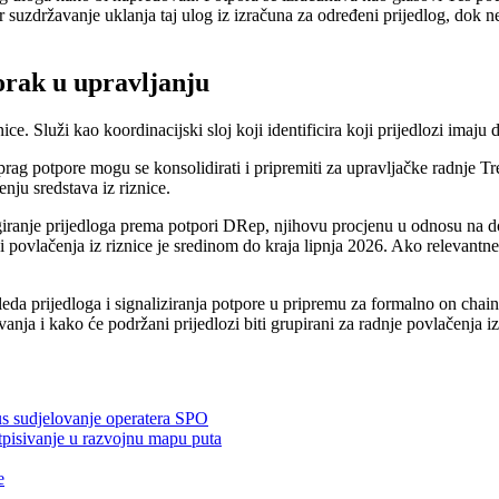
er suzdržavanje uklanja taj ulog iz izračuna za određeni prijedlog, dok 
orak u upravljanju
e. Služi kao koordinacijski sloj koji identificira koji prijedlozi imaju 
 prag potpore mogu se konsolidirati i pripremiti za upravljačke radnje 
ju sredstava iz riznice.
giranje prijedloga prema potpori DRep, njihovu procjenu u odnosu na do
 povlačenja iz riznice je sredinom do kraja lipnja 2026. Ako relevantne
eda prijedloga i signaliziranja potpore u pripremu za formalno on chai
anja i kako će podržani prijedlozi biti grupirani za radnje povlačenja iz
us sudjelovanje operatera SPO
pisivanje u razvojnu mapu puta
e