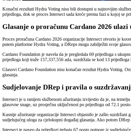
Konačni rezultati Hydra Voting nisu bili dostupni u najnovijim službe
prijedloga, dok se proces Intersect sada kreće prema fazi u kojoj se 
Glasanje o proračunu Cardano 2026 ulazi 
Proces proračuna Cardano 2026 organizacije Intersect otvorio je koordin
putem platforme Hydra Voting, a DReps mogu zabilježiti svoje glaso
Cardano Foundation je navela da je pregledala 69 prijedloga s ukupno
prijedloga koji traže 157,337,556 ada, suzdržala se kod 13 prijedloga k
Glasovi Cardano Foundation nisu konačan rezultat Hydra Voting. Oni pre
glasanja.
Sudjelovanje DRep i pravila o suzdržavanj
Intersect je u ranijem službenom ažuriranju izvijestio da je, na teme
glasovne snage, uz prosječnu uključenost po prijedlogu od 72.1 posto
Kasnije ažuriranje organizacije Intersect objasnilo je zašto suzdrža
sudjelujućeg uloga za cjelokupni događaj glasanja. Ako potom DRep ost
Intersect je naveo da prijedlozi trebaju 67 posto potpore iz sudjeluju