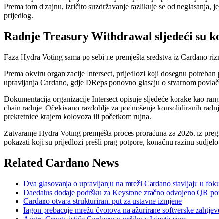
Prema tom dizajnu, izričito suzdržavanje razlikuje se od neglasanja, j
prijedlog.
Radnje Treasury Withdrawal sljedeći su k
Faza Hydra Voting sama po sebi ne premješta sredstva iz Cardano riznic
Prema okviru organizacije Intersect, prijedlozi koji dosegnu potreban
upravljanja Cardano, gdje DReps ponovno glasaju o stvarnom povlačen
Dokumentacija organizacije Intersect opisuje sljedeće korake kao ran
chain radnje. Očekivano razdoblje za podnošenje konsolidiranih radnji
prekretnice krajem kolovoza ili početkom rujna.
Zatvaranje Hydra Voting premješta proces proračuna za 2026. iz pregl
pokazati koji su prijedlozi prešli prag potpore, konačnu razinu sudjelov
Related Cardano News
Dva glasovanja o upravljanju na mreži Cardano stavljaju u fok
Daedalus dodaje podršku za Keystone zračno odvojeno QR pot
Cardano otvara strukturirani put za ustavne izmjene
Iagon prebacuje mrežu čvorova na ažurirane softverske zahtjev
Angry Crypto ističe Cardanovu priliku s Injectiveom