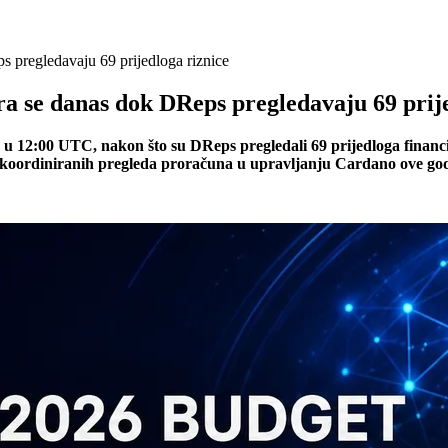
 pregledavaju 69 prijedloga riznice
a se danas dok DReps pregledavaju 69 prije
 u 12:00 UTC, nakon što su DReps pregledali 69 prijedloga financi
h koordiniranih pregleda proračuna u upravljanju Cardano ove god