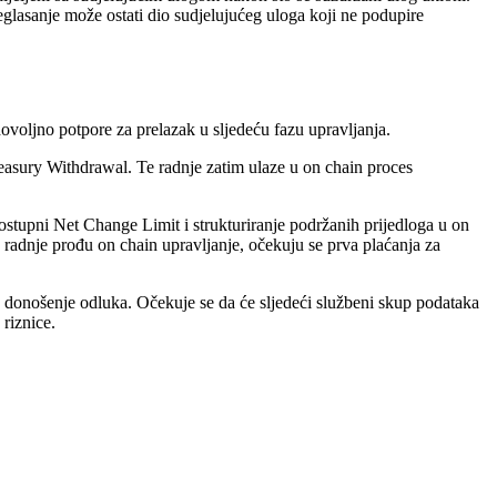
neglasanje može ostati dio sudjelujućeg uloga koji ne podupire
dovoljno potpore za prelazak u sljedeću fazu upravljanja.
Treasury Withdrawal. Te radnje zatim ulaze u on chain proces
stupni Net Change Limit i strukturiranje podržanih prijedloga u on
 radnje prođu on chain upravljanje, očekuju se prva plaćanja za
n donošenje odluka. Očekuje se da će sljedeći službeni skup podataka
 riznice.