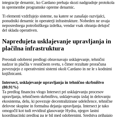
integracije denarnic, ko Cardano prehaja skozi nadgradnje protokola
in spremembe programske opreme denarnic.
Ti elementi vzdržujejo sisteme, na katere se zanašajo razvijalci,
ponudniki denarnic in operaterji infrastrukture. Nobeden ne uvaja
neposrednega potrošniškega izdelka, vendar vsak ohranja delujoč
del sklada operativen.
Napredujeta usklajevanje upravljanja in
plačilna infrastruktura
Preostali odobreni predlogi obravnavajo usklajevanje, tehnični
nadzor in plačila v resničnem svetu, s čimer rezultate proračuna
povezujejo z operativnimi sistemi okoli Cardano in ne le s kodnimi
knjižnicami.
Intersect, usklajevanje upravljanja in tehnično skrbništvo
(80.91%)
Ta predlog financira vlogo Intersect pri usklajevanju procesov
upravljanja, tehničnem skrbništvu, usklajevanju izdaj in delovanju
ekosistema, delu, ki povezuje decentralizirane udeležence, tehnične
delovne skupine in formalna dejanja upravljanja. Intersect je tako
omogočil kot tudi revidiral glasovanje Hydra, njegov lastni
koordinacijski predlog pa je bil med odobrenimi. Sredstva prihajajo