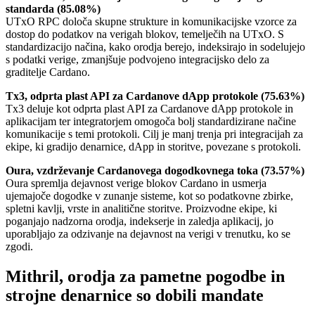
standarda (85.08%)
UTxO RPC določa skupne strukture in komunikacijske vzorce za
dostop do podatkov na verigah blokov, temelječih na UTxO. S
standardizacijo načina, kako orodja berejo, indeksirajo in sodelujejo
s podatki verige, zmanjšuje podvojeno integracijsko delo za
graditelje Cardano.
Tx3, odprta plast API za Cardanove dApp protokole (75.63%)
Tx3 deluje kot odprta plast API za Cardanove dApp protokole in
aplikacijam ter integratorjem omogoča bolj standardizirane načine
komunikacije s temi protokoli. Cilj je manj trenja pri integracijah za
ekipe, ki gradijo denarnice, dApp in storitve, povezane s protokoli.
Oura, vzdrževanje Cardanovega dogodkovnega toka (73.57%)
Oura spremlja dejavnost verige blokov Cardano in usmerja
ujemajoče dogodke v zunanje sisteme, kot so podatkovne zbirke,
spletni kavlji, vrste in analitične storitve. Proizvodne ekipe, ki
poganjajo nadzorna orodja, indekserje in zaledja aplikacij, jo
uporabljajo za odzivanje na dejavnost na verigi v trenutku, ko se
zgodi.
Mithril, orodja za pametne pogodbe in
strojne denarnice so dobili mandate