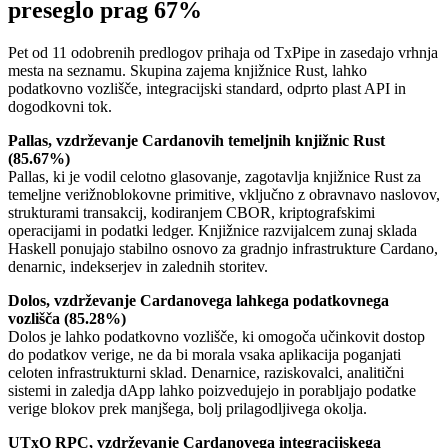
preseglo prag 67%
Pet od 11 odobrenih predlogov prihaja od TxPipe in zasedajo vrhnja
mesta na seznamu. Skupina zajema knjižnice Rust, lahko
podatkovno vozlišče, integracijski standard, odprto plast API in
dogodkovni tok.
Pallas, vzdrževanje Cardanovih temeljnih knjižnic Rust
(85.67%)
Pallas, ki je vodil celotno glasovanje, zagotavlja knjižnice Rust za
temeljne verižnoblokovne primitive, vključno z obravnavo naslovov,
strukturami transakcij, kodiranjem CBOR, kriptografskimi
operacijami in podatki ledger. Knjižnice razvijalcem zunaj sklada
Haskell ponujajo stabilno osnovo za gradnjo infrastrukture Cardano,
denarnic, indekserjev in zalednih storitev.
Dolos, vzdrževanje Cardanovega lahkega podatkovnega
vozlišča (85.28%)
Dolos je lahko podatkovno vozlišče, ki omogoča učinkovit dostop
do podatkov verige, ne da bi morala vsaka aplikacija poganjati
celoten infrastrukturni sklad. Denarnice, raziskovalci, analitični
sistemi in zaledja dApp lahko poizvedujejo in porabljajo podatke
verige blokov prek manjšega, bolj prilagodljivega okolja.
UTxO RPC, vzdrževanje Cardanovega integracijskega