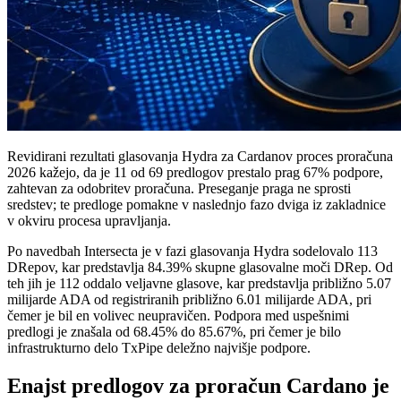
Revidirani rezultati glasovanja Hydra za Cardanov proces proračuna
2026 kažejo, da je 11 od 69 predlogov prestalo prag 67% podpore,
zahtevan za odobritev proračuna. Preseganje praga ne sprosti
sredstev; te predloge pomakne v naslednjo fazo dviga iz zakladnice
v okviru procesa upravljanja.
Po navedbah Intersecta je v fazi glasovanja Hydra sodelovalo 113
DRepov, kar predstavlja 84.39% skupne glasovalne moči DRep. Od
teh jih je 112 oddalo veljavne glasove, kar predstavlja približno 5.07
milijarde ADA od registriranih približno 6.01 milijarde ADA, pri
čemer je bil en volivec neupravičen. Podpora med uspešnimi
predlogi je znašala od 68.45% do 85.67%, pri čemer je bilo
infrastrukturno delo TxPipe deležno najvišje podpore.
Enajst predlogov za proračun Cardano je