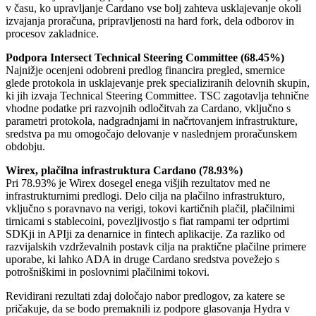
v času, ko upravljanje Cardano vse bolj zahteva usklajevanje okoli
izvajanja proračuna, pripravljenosti na hard fork, dela odborov in
procesov zakladnice.
Podpora Intersect Technical Steering Committee (68.45%)
Najnižje ocenjeni odobreni predlog financira pregled, smernice
glede protokola in usklajevanje prek specializiranih delovnih skupin,
ki jih izvaja Technical Steering Committee. TSC zagotavlja tehnične
vhodne podatke pri razvojnih odločitvah za Cardano, vključno s
parametri protokola, nadgradnjami in načrtovanjem infrastrukture,
sredstva pa mu omogočajo delovanje v naslednjem proračunskem
obdobju.
Wirex, plačilna infrastruktura Cardano (78.93%)
Pri 78.93% je Wirex dosegel enega višjih rezultatov med ne
infrastrukturnimi predlogi. Delo cilja na plačilno infrastrukturo,
vključno s poravnavo na verigi, tokovi kartičnih plačil, plačilnimi
tirnicami s stablecoini, povezljivostjo s fiat rampami ter odprtimi
SDKji in APIji za denarnice in fintech aplikacije. Za razliko od
razvijalskih vzdrževalnih postavk cilja na praktične plačilne primere
uporabe, ki lahko ADA in druge Cardano sredstva povežejo s
potrošniškimi in poslovnimi plačilnimi tokovi.
Revidirani rezultati zdaj določajo nabor predlogov, za katere se
pričakuje, da se bodo premaknili iz podpore glasovanja Hydra v