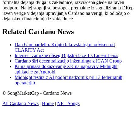
formalna dejanja dviga iz zakladnice, razvrščena glede na raven
podpore. Na tej stopnji se postopek premakne iz signaliziranja DRep
izven verige v dejanja upravljanja Cardano na verigi, ki odločajo o
dejanskem financiranju iz zakladnice.
Related Cardano News
Dan Gambardello: Kripto bikovski trg ni odvisen od
CLARITY Act
Intersect zamrzne obseg Dijkstra faze 1 s Linear Leios
Cardano širi decentralizacijo inženiringa z ICAN Group
Kuira prinaša dokazovanje ZK na napravi v Midnight
aplikacije za Android
Midnight testira z AI podprt nadzornik pri 13 federiranih
operaterjih
© SongMarketCap - Cardano News
All Cardano News
|
Home
|
NFT Songs