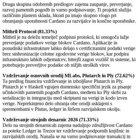
Druga skupina odobrenih predlogov zajema zaupanje, preverjanje,
razvoj pametnih pogodb in varno podpisovanje. Ti projekti služijo
različnim plastem sklada, hkrati pa imajo skupno vlogo pri
ohranjanju uporabnosti Cardano za razvijalce in končne uporabnike.
Mithril Protocol (81.33%)
Mithril je na deležu temelječ podpisni protokol, ki omogoča lažje
preverjanje podatkov verige blokov Cardano. Aplikacije in
ponudniki infrastrukture lahko delajo s certificiranimi podatki verige
brez sinhronizacije celotne zgodovine verige blokov, kar podpira
infrastrukturo lahkih odjemalcev, hitrejši zagon vozlišč in sisteme, ki
potrebujejo preverljive podatke ob nižjih stroških virov.
Vzdrževanje osnovnih orodij MLabs, Plutarch in Ply (72.62%)
Ta predlog financira vzdrževanje in izboljšave Plutarch in Ply.
Plutarch je v Haskell vgrajen domensko specifični jezik za pisanje
učinkovitih pametnih pogodb Cardano, medtem ko Ply skrbi za
serializacijo in integracijo med skriptami na verigi in kodo izven
verige. Neprekinjeno delo ohranja obe orodji usklajeni s
spremembami v Plutus, ledger in širšem razvijalskem okolju.
Vzdrževanje strojnih denarnic 2026 (71.33%)
Delo na strojnih denarnicah zajema nadaljnjo združljivost Cardano
za poteke Ledger in Trezor ter vzdrževanje podpornih knjižnic in
razvijalskih orodij. Nanaša se na varno podpisovanje transakcij in