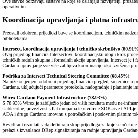
Ove stavke održavaju sustave na koje se oslanjaju razvijatelji, pružat
operativnim.
Koordinacija upravljanja i platna infrast
Preostali odobreni prijedlozi bave se koordinacijom, tehničkim nadzo
bibliotekama.
Intersect, koordinacija upravljanja i tehničko skrbništvo (80.91
Ovaj prijedlog financira Intersectovu koordinacijsku ulogu kroz proces
tehničkih radnih skupina i formalnih akcija upravljanja. Intersect je i 
Cardano upravljanje sve više zahtijeva koordinaciju oko izvršenja pror
Podrška za Intersect Technical Steering Committee (68.45%)
Najniže ocijenjeni odobreni prijedlog financira pregled, smjernice o
Cardana, uključujući parametre protokola, nadogradnje i planiranje in
Wirex Cardano Payment Infrastructure (78.93%)
S 78.93% Wirex je zabilježio jedan od viših rezultata među ne-infrastr
stablecoine, povezivost s fiat rampama te otvorene SDK-ove i API-je z
ADA i drugu Cardano imovinu s potrošačkim i poslovnim platnim to
Revidirani rezultati sada definiraju skup prijedloga za koje se očekuj
prelazi s izvanlanca DRep signaliziranja na radnje upravljanja Cardan