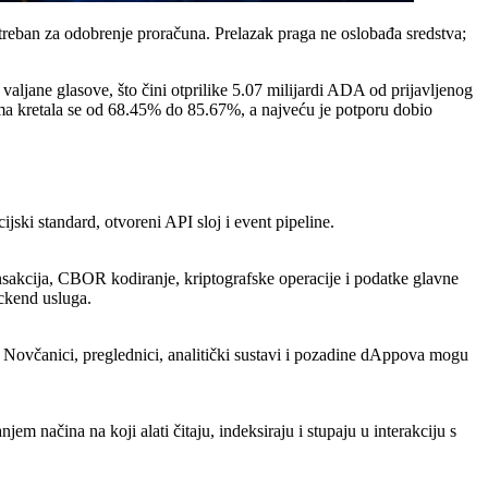
treban za odobrenje proračuna. Prelazak praga ne oslobađa sredstva;
ljane glasove, što čini otprilike 5.07 milijardi ADA od prijavljenog
ima kretala se od 68.45% do 85.67%, a najveću je potporu dobio
jski standard, otvoreni API sloj i event pipeline.
ransakcija, CBOR kodiranje, kriptografske operacije i podatke glavne
ackend usluga.
. Novčanici, preglednici, analitički sustavi i pozadine dAppova mogu
načina na koji alati čitaju, indeksiraju i stupaju u interakciju s