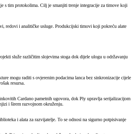
s tim protokolima. Cilj je smanjiti trenje integracije za timove koji
redovi i analitičke usluge. Produkcijski timovi koji pokreću alate
jekti služe različitim slojevima stoga dok dijele ulogu u održavanju
kture mogu raditi s ovjerenim podacima lanca bez sinkronizacije cijele
rošak resursa.
učinkovitih Cardano pametnih ugovora, dok Ply upravlja serijalizacijom
njizi i širem razvojnom okruženju.
oteka i alata za razvijatelje. To se odnosi na sigurno potpisivanje