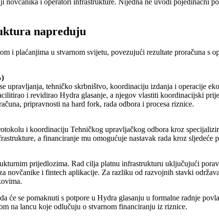
elji novčanika i operatori infrastrukture. Nijedna ne uvodi pojedinačni 
ruktura napreduju
rom i plaćanjima u stvarnom svijetu, povezujući rezultate proračuna s
%)
e upravljanja, tehničko skrbništvo, koordinaciju izdanja i operacije eko
facilitirao i revidirao Hydra glasanje, a njegov vlastiti koordinacijski p
ačuna, pripravnosti na hard fork, rada odbora i procesa riznice.
 protokolu i koordinaciju Tehničkog upravljačkog odbora kroz specijali
frastrukture, a financiranje mu omogućuje nastavak rada kroz sljedeće 
ukturnim prijedlozima. Rad cilja platnu infrastrukturu uključujući porav
a novčanike i fintech aplikacije. Za razliku od razvojnih stavki održava
kovima.
e da će se pomaknuti s potpore u Hydra glasanju u formalne radnje povlač
om na lancu koje odlučuju o stvarnom financiranju iz riznice.