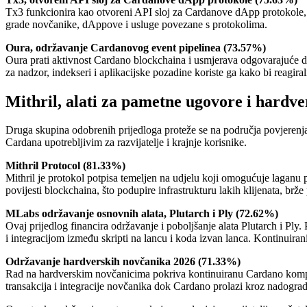
Tx3 funkcionira kao otvoreni API sloj za Cardanove dApp protokole, daj
grade novčanike, dAppove i usluge povezane s protokolima.
Oura, održavanje Cardanovog event pipelinea (73.57%)
Oura prati aktivnost Cardano blockchaina i usmjerava odgovarajuće do
za nadzor, indekseri i aplikacijske pozadine koriste ga kako bi reagira
Mithril, alati za pametne ugovore i hardve
Druga skupina odobrenih prijedloga proteže se na područja povjerenja,
Cardana upotrebljivim za razvijatelje i krajnje korisnike.
Mithril Protocol (81.33%)
Mithril je protokol potpisa temeljen na udjelu koji omogućuje laganu p
povijesti blockchaina, što podupire infrastrukturu lakih klijenata, brže
MLabs održavanje osnovnih alata, Plutarch i Ply (72.62%)
Ovaj prijedlog financira održavanje i poboljšanje alata Plutarch i Ply
i integracijom između skripti na lancu i koda izvan lanca. Kontinuira
Održavanje hardverskih novčanika 2026 (71.33%)
Rad na hardverskim novčanicima pokriva kontinuiranu Cardano kompatib
transakcija i integracije novčanika dok Cardano prolazi kroz nadogra