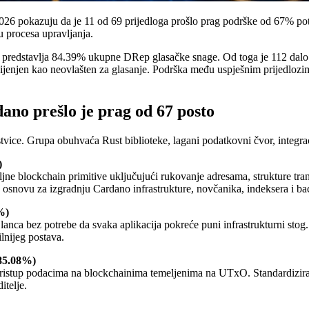
2026 pokazuju da je 11 od 69 prijedloga prošlo prag podrške od 67% po
u procesa upravljanja.
o predstavlja 84.39% ukupne DRep glasačke snage. Od toga je 112 dalo va
cijenjen kao neovlašten za glasanje. Podrška među uspješnim prijedloz
ano prešlo je prag od 67 posto
tvice. Grupa obuhvaća Rust biblioteke, lagani podatkovni čvor, integraci
)
meljne blockchain primitive uključujući rukovanje adresama, strukture t
nu osnovu za izgradnju Cardano infrastrukture, novčanika, indeksera i b
%)
lanca bez potrebe da svaka aplikacija pokreće puni infrastrukturni stog
ilnijeg postava.
85.08%)
stup podacima na blockchainima temeljenima na UTxO. Standardiziranjem 
itelje.