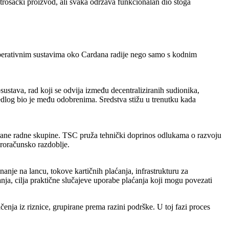
potrošački proizvod, ali svaka održava funkcionalan dio stoga
 operativnim sustavima oko Cardana radije nego samo s kodnim
sustava, rad koji se odvija između decentraliziranih sudionika,
rijedlog bio je među odobrenima. Sredstva stižu u trenutku kada
zirane radne skupine. TSC pruža tehnički doprinos odlukama o razvoju
proračunsko razdoblje.
nanje na lancu, tokove kartičnih plaćanja, infrastrukturu za
nja, cilja praktične slučajeve uporabe plaćanja koji mogu povezati
enja iz riznice, grupirane prema razini podrške. U toj fazi proces