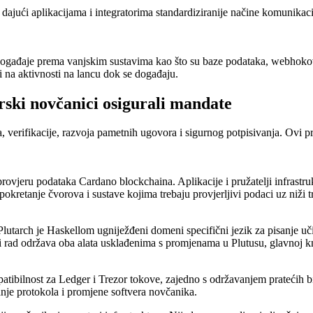
ući aplikacijama i integratorima standardiziranije načine komunikacije 
gađaje prema vanjskim sustavima kao što su baze podataka, webhokovi, 
li na aktivnosti na lancu dok se događaju.
rski novčanici osigurali mandate
 verifikacije, razvoja pametnih ugovora i sigurnog potpisivanja. Ovi pro
rovjeru podataka Cardano blockchaina. Aplikacije i pružatelji infrastru
 pokretanje čvorova i sustave kojima trebaju provjerljivi podaci uz niži t
. Plutarch je Haskellom ugniježđeni domeni specifični jezik za pisanje 
ni rad održava oba alata usklađenima s promjenama u Plutusu, glavnoj k
ilnost za Ledger i Trezor tokove, zajedno s održavanjem pratećih bibli
dnje protokola i promjene softvera novčanika.