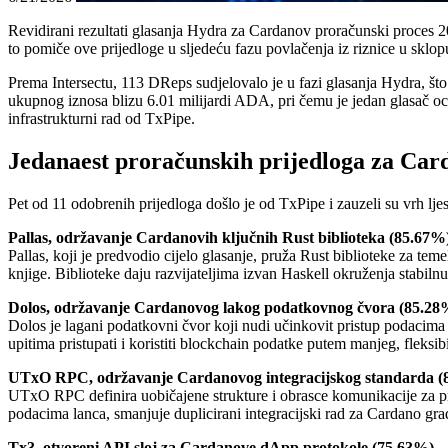
Revidirani rezultati glasanja Hydra za Cardanov proračunski proces 
to pomiče ove prijedloge u sljedeću fazu povlačenja iz riznice u sklop
Prema Intersectu, 113 DReps sudjelovalo je u fazi glasanja Hydra, št
ukupnog iznosa blizu 6.01 milijardi ADA, pri čemu je jedan glasač o
infrastrukturni rad od TxPipe.
Jedanaest proračunskih prijedloga za Card
Pet od 11 odobrenih prijedloga došlo je od TxPipe i zauzeli su vrh ljes
Pallas, održavanje Cardanovih ključnih Rust biblioteka (85.67%
Pallas, koji je predvodio cijelo glasanje, pruža Rust biblioteke za te
knjige. Biblioteke daju razvijateljima izvan Haskell okruženja stabil
Dolos, održavanje Cardanovog lakog podatkovnog čvora (85.28
Dolos je lagani podatkovni čvor koji nudi učinkovit pristup podacima 
upitima pristupati i koristiti blockchain podatke putem manjeg, fleksib
UTxO RPC, održavanje Cardanovog integracijskog standarda (
UTxO RPC definira uobičajene strukture i obrasce komunikacije za pri
podacima lanca, smanjuje duplicirani integracijski rad za Cardano grad
Tx3, otvoreni API sloj za Cardanove dApp protokole (75.63%)