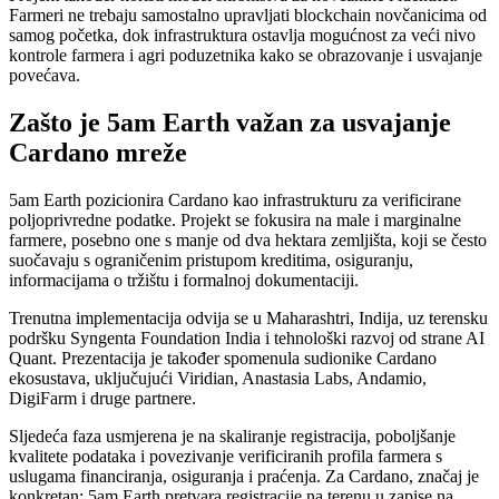
Farmeri ne trebaju samostalno upravljati blockchain novčanicima od
samog početka, dok infrastruktura ostavlja mogućnost za veći nivo
kontrole farmera i agri poduzetnika kako se obrazovanje i usvajanje
povećava.
Zašto je 5am Earth važan za usvajanje
Cardano mreže
5am Earth pozicionira Cardano kao infrastrukturu za verificirane
poljoprivredne podatke. Projekt se fokusira na male i marginalne
farmere, posebno one s manje od dva hektara zemljišta, koji se često
suočavaju s ograničenim pristupom kreditima, osiguranju,
informacijama o tržištu i formalnoj dokumentaciji.
Trenutna implementacija odvija se u Maharashtri, Indija, uz terensku
podršku Syngenta Foundation India i tehnološki razvoj od strane AI
Quant. Prezentacija je također spomenula sudionike Cardano
ekosustava, uključujući Viridian, Anastasia Labs, Andamio,
DigiFarm i druge partnere.
Sljedeća faza usmjerena je na skaliranje registracija, poboljšanje
kvalitete podataka i povezivanje verificiranih profila farmera s
uslugama financiranja, osiguranja i praćenja. Za Cardano, značaj je
konkretan: 5am Earth pretvara registracije na terenu u zapise na