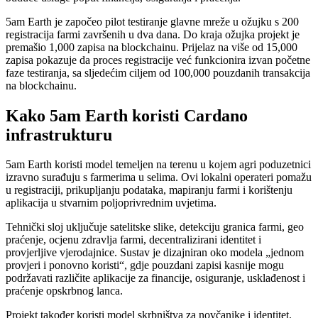
5am Earth je započeo pilot testiranje glavne mreže u ožujku s 200
registracija farmi završenih u dva dana. Do kraja ožujka projekt je
premašio 1,000 zapisa na blockchainu. Prijelaz na više od 15,000
zapisa pokazuje da proces registracije već funkcionira izvan početne
faze testiranja, sa sljedećim ciljem od 100,000 pouzdanih transakcija
na blockchainu.
Kako 5am Earth koristi Cardano
infrastrukturu
5am Earth koristi model temeljen na terenu u kojem agri poduzetnici
izravno surađuju s farmerima u selima. Ovi lokalni operateri pomažu
u registraciji, prikupljanju podataka, mapiranju farmi i korištenju
aplikacija u stvarnim poljoprivrednim uvjetima.
Tehnički sloj uključuje satelitske slike, detekciju granica farmi, geo
praćenje, ocjenu zdravlja farmi, decentralizirani identitet i
provjerljive vjerodajnice. Sustav je dizajniran oko modela „jednom
provjeri i ponovno koristi“, gdje pouzdani zapisi kasnije mogu
podržavati različite aplikacije za financije, osiguranje, usklađenost i
praćenje opskrbnog lanca.
Projekt također koristi model skrbništva za novčanike i identitet.