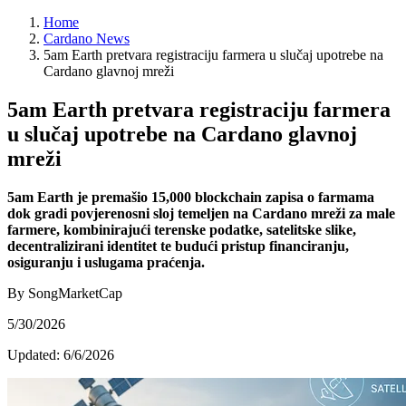
Home
Cardano News
5am Earth pretvara registraciju farmera u slučaj upotrebe na
Cardano glavnoj mreži
5am Earth pretvara registraciju farmera
u slučaj upotrebe na Cardano glavnoj
mreži
5am Earth je premašio 15,000 blockchain zapisa o farmama
dok gradi povjerenosni sloj temeljen na Cardano mreži za male
farmere, kombinirajući terenske podatke, satelitske slike,
decentralizirani identitet te budući pristup financiranju,
osiguranju i uslugama praćenja.
By SongMarketCap
5/30/2026
Updated:
6/6/2026