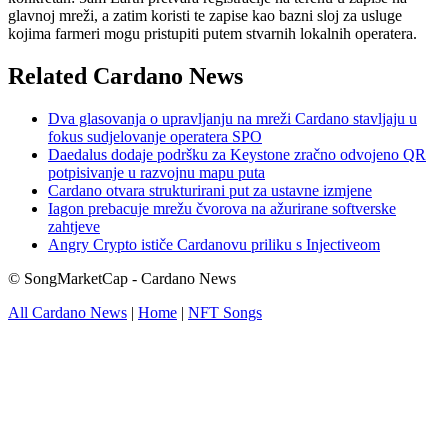
glavnoj mreži, a zatim koristi te zapise kao bazni sloj za usluge
kojima farmeri mogu pristupiti putem stvarnih lokalnih operatera.
Related Cardano News
Dva glasovanja o upravljanju na mreži Cardano stavljaju u
fokus sudjelovanje operatera SPO
Daedalus dodaje podršku za Keystone zračno odvojeno QR
potpisivanje u razvojnu mapu puta
Cardano otvara strukturirani put za ustavne izmjene
Iagon prebacuje mrežu čvorova na ažurirane softverske
zahtjeve
Angry Crypto ističe Cardanovu priliku s Injectiveom
© SongMarketCap - Cardano News
All Cardano News
|
Home
|
NFT Songs