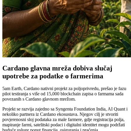
Cardano glavna mreža dobiva slučaj
upotrebe za podatke o farmerima
5am Earth, Cardano nativni projekt za poljoprivredu, prešao je fazu
pilot testiranja s više od 15,000 blockchain zapisa o farmama sada
povezanih s Cardano glavnom mrežom.
Projekt se razvija zajedno sa Syngenta Foundation India, AI Quant i
nekoliko partnera iz Cardano ekosustava. Njegov cilj je stvoriti
povjerenosni sloj podataka za male farmere, gdje registracija polja,
mapiranje farmi, satelitski podaci i digitalni identitet mogu podržati
buduće usluge poput financija, osiguranja i praćenja.