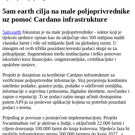
5am earth cilja na male poljoprivrednike
uz pomoć Cardano infrastrukture
5am.earth
fokusiran je na male poljoprivrednike - sektor koji je
tijekom sjednice opisan kao da uključuje oko 500 milijuna malih
vlasnika farmi i više od milijardu ljudi na globalnoj razini. U
mnogim od ovih tržišta pouzdani terenski podaci skupi su za
prikupljanje, fragmentirani među institucijama i teško ponovno
iskoristivi kroz financijske, osiguravateljske, certifikacijske i
opskrbne sustave.
Projekt je dizajniran za korištenje Cardano infrastrukture za
verificirane poljoprivredne informacije. Sloj povjerenja kombinira
satelitske podatke, granice polja, podatke o održivosti zemljišta,
informacije o usjevima i prinosima, digitalne identitete, novčanike i
zapise o reputaciji. Ti se podaci zatim mogu učiniti dostupnima
putem API-ja za poslovne aplikacije kojima su potrebni pouzdani
podaci s terena.
Prijedlog je povezan s postojećom implementacijom. Projekt
Swaminathan već je aktivan u Indiji, s uključenih 22.000 farmi i
ciljem dosezanja 100.000 farmi do kraja kolovoza. Sljedeća faza bi
proširila infrastrukturu prema 500.000 farmera do kraja 2027., s