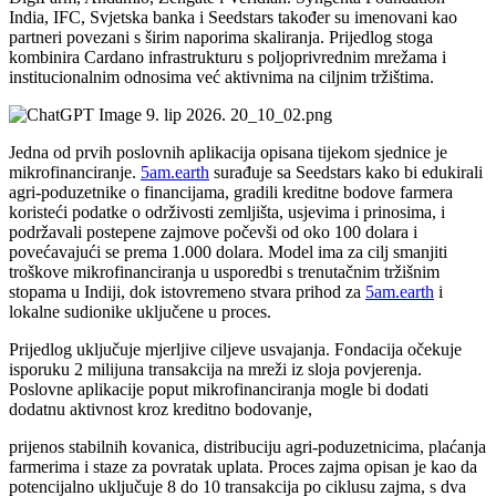
India, IFC, Svjetska banka i Seedstars također su imenovani kao
partneri povezani s širim naporima skaliranja. Prijedlog stoga
kombinira Cardano infrastrukturu s poljoprivrednim mrežama i
institucionalnim odnosima već aktivnima na ciljnim tržištima.
Jedna od prvih poslovnih aplikacija opisana tijekom sjednice je
mikrofinanciranje.
5am.earth
surađuje sa Seedstars kako bi edukirali
agri-poduzetnike o financijama, gradili kreditne bodove farmera
koristeći podatke o održivosti zemljišta, usjevima i prinosima, i
podržavali postepene zajmove počevši od oko 100 dolara i
povećavajući se prema 1.000 dolara. Model ima za cilj smanjiti
troškove mikrofinanciranja u usporedbi s trenutačnim tržišnim
stopama u Indiji, dok istovremeno stvara prihod za
5am.earth
i
lokalne sudionike uključene u proces.
Prijedlog uključuje mjerljive ciljeve usvajanja. Fondacija očekuje
isporuku 2 milijuna transakcija na mreži iz sloja povjerenja.
Poslovne aplikacije poput mikrofinanciranja mogle bi dodati
dodatnu aktivnost kroz kreditno bodovanje,
prijenos stabilnih kovanica, distribuciju agri-poduzetnicima, plaćanja
farmerima i staze za povratak uplata. Proces zajma opisan je kao da
potencijalno uključuje 8 do 10 transakcija po ciklusu zajma, s dva