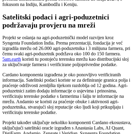
fokusom na Indiju, Kambodžu i Keniju.
Satelitski podaci i agri-poduzetnici
podržavaju provjeru na mreži
Projekt se oslanja na agri-poduzetnički model razvijen kroz
Syngenta Foundation India. Prema prezentaciji, fondacija je već
izgradila mrežu od 26.000 agri-poduzetnika i 3 milijuna farmera, pri
čemu svaki agri-poduzetnik podržava oko 100 do 150 farmera.
5am.earth
koristi tu postojeću terensku mrežu kao distribucijski sloj
za uključivanje farmera i verificirane poljoprivredne podatke.
Cardano komponenta izgrađena je oko ponovljivo verificiranih
informacija. Satelitski podaci koriste se za definiranje granica polja i
praćenje održivosti zemljišta tijekom razdoblja od 12 godina. Agri-
poduzetnici zatim dodaju informacije o usjevima i prinosima,
verificiraju terenske podatke s farmerima i šalju te informacije na
mrežu. Andamio se koristi za praćenje obuke i aktivnosti agri-
poduzetnika, stvarajući sloj reputacije oko ljudi koji prikupljaju i
verificiraju terenske podatke.
Projekt također uključuje nekoliko komponenti Cardano ekosustava,
uključujući satelitski oracle izgrađen s Anastasia Labs, AI Quant,
DigiFarm, Andamio, Zengate i Veridian. Syngenta Foundation